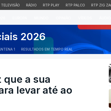
TELEVISÃO
RÁDIO
RTP PLAY
RTP PALCO
RTP ZIG ZA
026
EUROPA
MUNDO
OPINIÃO
VÍDEOS
ÁUDIO
que a sua candidatura "é
ciais 2026
ANTENA 1
RESULTADOS EM TEMPO REAL
z que a sua
ara levar até ao