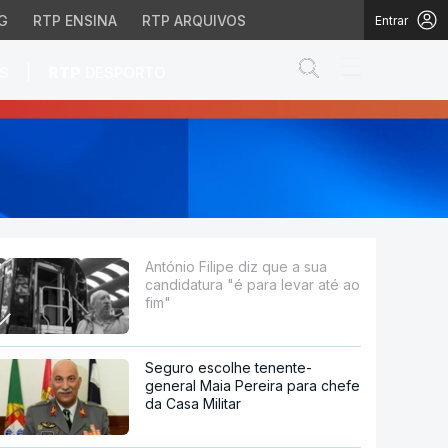
G
RTP ENSINA
RTP ARQUIVOS
Entrar
Abrir campo de
|
S
RTP
DESPORTO
 para levar até ao fim"
António Filipe diz que a sua
candidatura "é para levar até ao
fim"
Seguro escolhe tenente-
general Maia Pereira para chefe
da Casa Militar