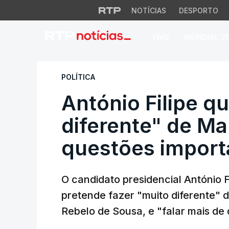
NOTÍCIAS
DESPORTO
PAÍS
MUNDIAL 2
António Filipe que
POLÍTICA
António Filipe q
diferente" de Mar
questões import
O candidato presidencial António Fi
pretende fazer "muito diferente" 
Rebelo de Sousa, e "falar mais de