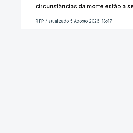
relatores devem preencher.
circunstâncias da morte estão a s
"Este é um processo muito mais buro
RTP
/
atualizado 5 Agosto 2026, 18:47
que, além do prazo apertado e do volum
conseguem concluir as reapreciações d
Quanto aos exames da 2.ª fase, o minis
segunda-feira que cerca de 97% das res
processo está a decorrer "com normalida
c/ Lusa