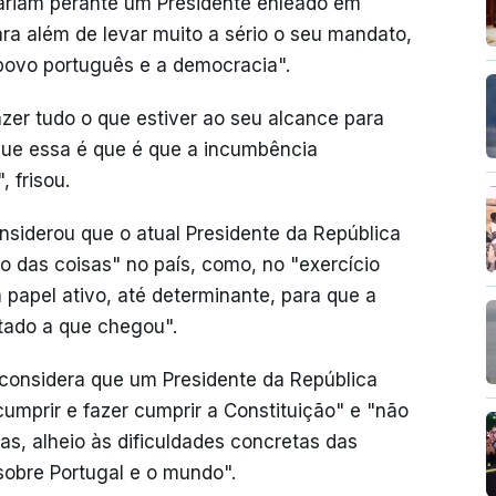
riam perante um Presidente enleado em
ara além de levar muito a sério o seu mandato,
povo português e a democracia".
zer tudo o que estiver ao seu alcance para
 que essa é que é que a incumbência
 frisou.
onsiderou que o atual Presidente da República
 das coisas" no país, como, no "exercício
papel ativo, até determinante, para que a
tado a que chegou".
 considera que um Presidente da República
mprir e fazer cumprir a Constituição" e "não
mas, alheio às dificuldades concretas das
obre Portugal e o mundo".