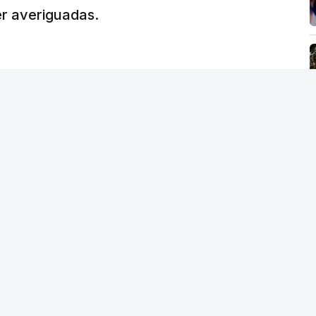
er averiguadas.
crático"
, sublinhou Cristina Mota, afirmando
e de trabalho, alguns docentes não
evido a documentação em falta.
tro da Educação, Fernando Alexandre, disse na
postas estavam classificadas e que o
de e tranquilidade".