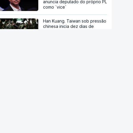
anuncia deputado do próprio PL
como `vice`
Han Kuang. Taiwan sob pressão
chinesa inicia dez dias de
manobras com milhares de
reservistas
Detenção de migrantes durante
Governo Trump nos EUA atinge
nível mais alto
Cada português produz por ano
500 quilos de lixo
INE revê em baixa crescimento
da riqueza das famílias entre
2020 e 2024 para 21%