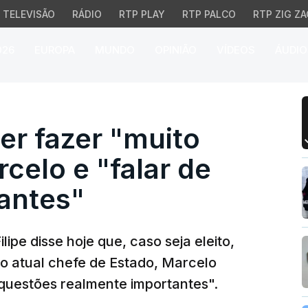
TELEVISÃO
RÁDIO
RTP PLAY
RTP PALCO
RTP ZIG ZA
026
EUROPA
MUNDO
OPINIÃO
VÍDEOS
ÁUDIO
r fazer "muito diferente
uer fazer "muito
celo e "falar de
antes"
lipe disse hoje que, caso seja eleito,
do atual chefe de Estado, Marcelo
 questões realmente importantes".