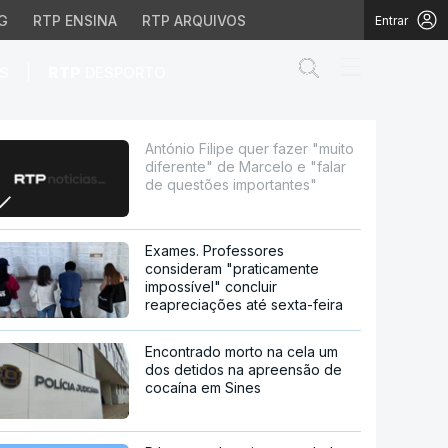
G
RTP ENSINA
RTP ARQUIVOS
Entrar
Abrir campo de
|
S
RTP
DESPORTO
" de Marcelo e "falar d
António Filipe quer fazer "muito
diferente" de Marcelo e "falar
de questões importantes"
Exames. Professores
consideram "praticamente
impossível" concluir
reapreciações até sexta-feira
Encontrado morto na cela um
dos detidos na apreensão de
cocaína em Sines