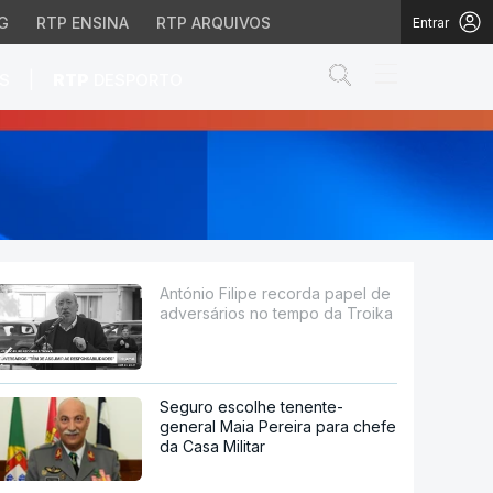
G
RTP ENSINA
RTP ARQUIVOS
Entrar
Abrir campo de
|
S
RTP
DESPORTO
os no tempo da Troika
António Filipe recorda papel de
adversários no tempo da Troika
Seguro escolhe tenente-
general Maia Pereira para chefe
da Casa Militar