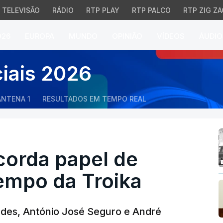
TELEVISÃO
RÁDIO
RTP PLAY
RTP PALCO
RTP ZIG ZA
026
EUROPA
MUNDO
OPINIÃO
VÍDEOS
ÁUDIO
orda papel de adversári
ciais 2026
ANTENA 1
RESULTADOS EM TEMPO REAL
ecorda papel de
empo da Troika
ndes, António José Seguro e André