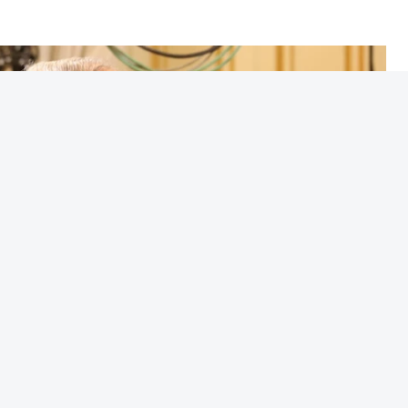
ia da Academia Militar, os cursos curriculares
 Curso de Oficial General. Possui ainda, entre
njuntos e o Curso de Estado-Maior das Forças
, lê-se na nota.
eral do PS, foi eleito presidente da República
ciais, em 8 de fevereiro, com cerca de 67%
ura, presidente do Chega.
ar posse perante a Assembleia da República
 substituindo no cargo Marcelo Rebelo de
antarém