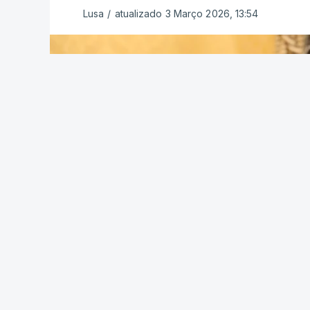
Lusa
/
atualizado 3 Março 2026, 13:54
"Está habilitado com o Curso de Infantar
de carreira, o Curso de Estado-Maior e o
outros, o Estágio de Estados-Maiores Co
Armadas Alemãs. É mestre em Estratégia"
António José Seguro, antigo secretário-g
na segunda volta das eleições presiden
dos votos expressos, contra André Vent
O novo presidente da República vai tom
na próxima segunda-feira, 09 de março,
Sousa.
TÓPICOS
NATO Kosovo
,
MINUSCA
,
Psicológicas
,
S