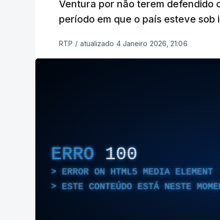
Ventura por não terem defendido o
período em que o país esteve sob 
RTP
/
atualizado 4 Janeiro 2026, 21:06
ERRO
100
ERROR ON HTML5 MEDIA ELEMENT
ESTE CONTEÚDO ESTÁ NESTE MOME