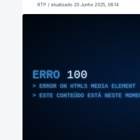
RTP
/
atualizado 20 Junho 2025, 08:14
ERRO
100
ERROR ON HTML5 MEDIA ELEMENT
ESTE CONTEÚDO ESTÁ NESTE MOME