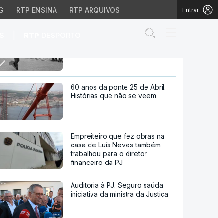
G
RTP ENSINA
RTP ARQUIVOS
Entrar
Abrir campo de
|
S
RTP
DESPORTO
António José Seguro quer
gastar melhor o dinheiro
investido na Defesa
dinheiro investido na D
60 anos da ponte 25 de Abril.
Histórias que não se veem
Empreiteiro que fez obras na
casa de Luís Neves também
trabalhou para o diretor
financeiro da PJ
Auditoria à PJ. Seguro saúda
iniciativa da ministra da Justiça