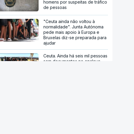
homens por suspeitas de tráfico
de pessoas
"Ceuta ainda não voltou à
normalidade". Junta Autónoma
pede mais apoio à Europa e
Bruxelas diz-se preparada para
ajudar
Ceuta. Ainda há seis mil pessoas
sem documentos no enclave
espanhol
Crise em Ceuta. Vox usa pactos
com PP para se opor ao
acolhimento de menores
"Caçadores de imigrantes".
Moradores incentivam à
violência contra migrantes nos
bairros de Ceuta