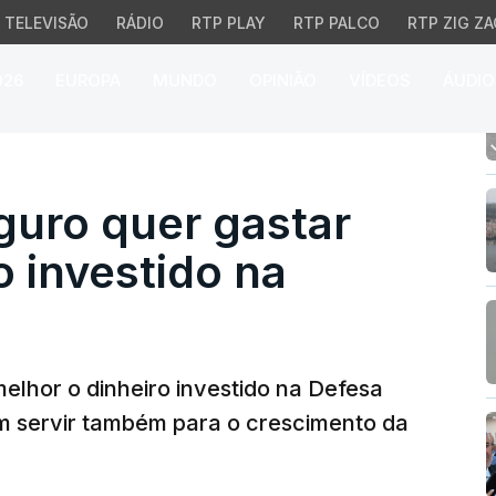
TELEVISÃO
RÁDIO
RTP PLAY
RTP PALCO
RTP ZIG ZA
026
EUROPA
MUNDO
OPINIÃO
VÍDEOS
ÁUDIO
o quer gastar melhor o 
guro quer gastar
o investido na
elhor o dinheiro investido na Defesa
 servir também para o crescimento da