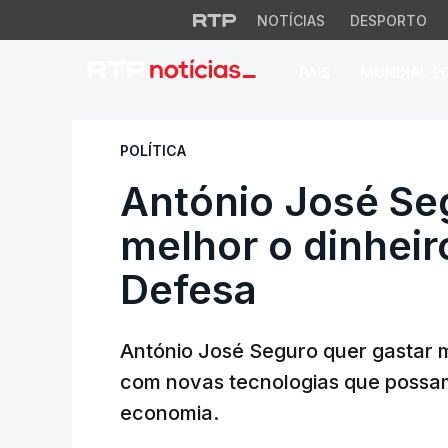
NOTÍCIAS
DESPORTO
PAÍS
MUNDIAL 2
António José Segur
POLÍTICA
António José Se
melhor o dinheir
Defesa
António José Seguro quer gastar m
com novas tecnologias que possam
economia.