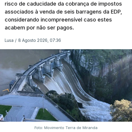
risco de caducidade da cobrança de impostos
em que até do Governo surgiram ordens para mais
associados à venda de seis barragens da EDP,
inquéritos e averiguações aos seus mandatos à
considerando incompreensível caso estes
frente da polícia criminal, Luís Neves está há
acabem por não ser pagos.
praticamente um mês sem sair do topo das
notícias.
Lusa
/
8 Agosto 2026, 07:36
ARTIGOS RELACIONADOS
Nova polémica com Luís
Neves. Ministro nega
favorecimento a construtora
DST
7 Agosto 2026, 20:28
Foto: Movimento Terra de Miranda