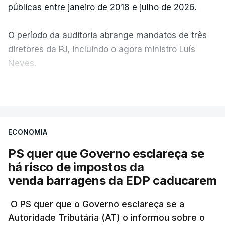
públicas entre janeiro de 2018 e julho de 2026.
O período da auditoria abrange mandatos de três
diretores da PJ, incluindo o agora ministro Luís
Neves.
VER MAIS
A Judiciária confirma que foi o atual diretor quem
sugeriu esta auditoria e que a ministra concordou.
ECONOMIA
Não há prazos fixados para a conclusão desta
avaliação à Polícia Judiciária.
PS quer que Governo esclareça se
há risco de impostos da
Do início da polémica com a revelação de obras a
venda barragens da EDP caducarem
título pessoal, numa propriedade no Alentejo, feitas
pelo mesmo empreiteiro contratado 17 vezes para
O PS quer que o Governo esclareça se a
Autoridade Tributária (AT) o informou sobre o
obras na Polícia Judiciária (PJ) até aos últimos dias,