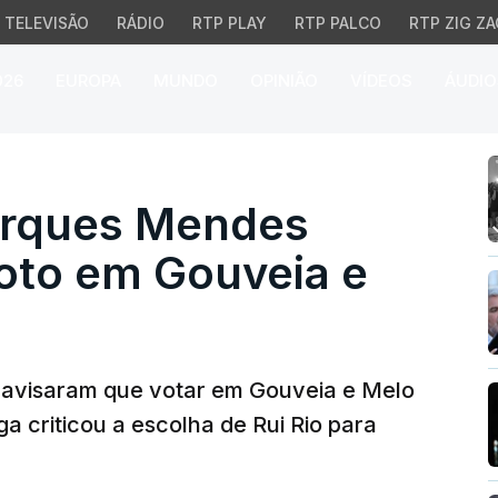
TELEVISÃO
RÁDIO
RTP PLAY
RTP PALCO
RTP ZIG ZA
026
EUROPA
MUNDO
OPINIÃO
VÍDEOS
ÁUDIO
ues Mendes alertam co
arques Mendes
voto em Gouveia e
avisaram que votar em Gouveia e Melo
a criticou a escolha de Rui Rio para