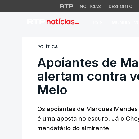
NOTÍCIAS
DESPORTO
PAÍS
MUNDIAL 2
Apoiantes de Marq
POLÍTICA
Apoiantes de M
alertam contra 
Melo
Os apoiantes de Marques Mendes 
é uma aposta no escuro. Já o Cheg
mandatário do almirante.