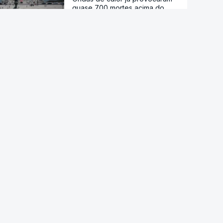
quase 700 mortes acima do
esperado em Portugal
Calor histórico obriga Europa
central e de leste a repensar a
energia
Viticultores do Douro em
protesto
Há "capacidade para
acomodar". Carris não reforça
Cais do Sodré apesar de corte
no Metro de Lisboa
Aumentou o número de pessoas
a receber apoio alimentar da
AMI