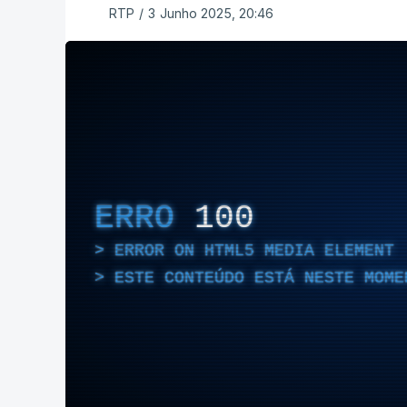
RTP
/
3 Junho 2025, 20:46
ERRO
100
ERROR ON HTML5 MEDIA ELEMENT
ESTE CONTEÚDO ESTÁ NESTE MOME