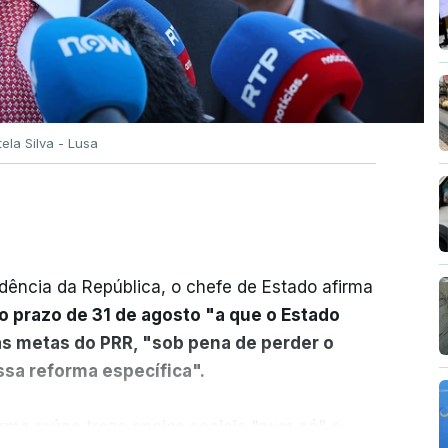
tela Silva - Lusa
dência da República, o chefe de Estado afirma
o prazo de 31 de agosto "a que o Estado
as metas do PRR, "sob pena de perder o
sa reforma específica".
rma reúne treze apoios sociais "num só" e