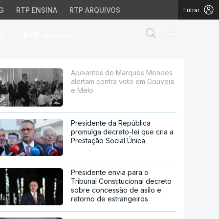
G
RTP ENSINA
RTP ARQUIVOS
Entrar
Abrir campo de
|
S
RTP
DESPORTO
ntra voto em Gouveia e
Apoiantes de Marques Mendes
alertam contra voto em Gouveia
e Melo
Presidente da República
promulga decreto-lei que cria a
Prestação Social Única
Presidente envia para o
Tribunal Constitucional decreto
sobre concessão de asilo e
retorno de estrangeiros