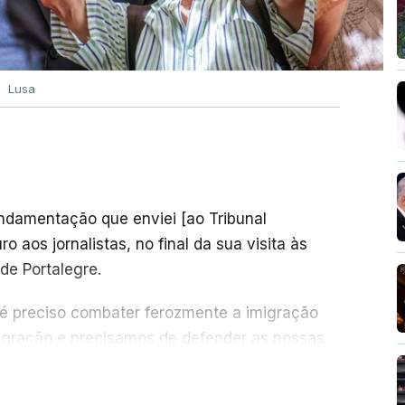
Lusa
undamentação que enviei [ao Tribunal
o aos jornalistas, no final da sua visita às
de Portalegre.
 é preciso combater ferozmente a imigração
migração e precisamos de defender as nossas
com tratarmos com dignidade as pessoas,
ER MAIS
crescentou.