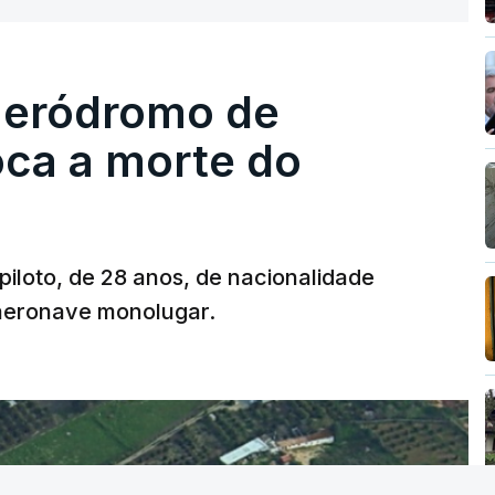
re se é garantido o superior interesse da
 aeródromo de
oca a morte do
 piloto, de 28 anos, de nacionalidade
 aeronave monolugar.
T
MENTO INDISPONÍVEL