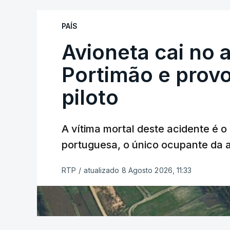
António José Seguro mostrou dúvidas sob
PAÍS
criança.
Avioneta cai no
Portimão e prov
piloto
A vítima mortal deste acidente é o
ERRO
100
portuguesa, o único ocupante da
ERROR ON HTML5 MEDIA ELEMEN
ESTE CONTEÚDO ESTÁ NESTE MO
RTP
/
atualizado 8 Agosto 2026, 11:33