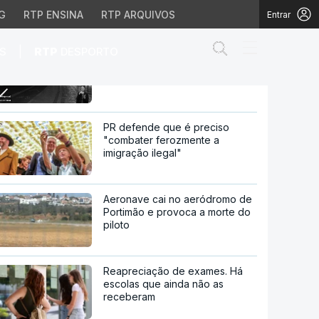
G
RTP ENSINA
RTP ARQUIVOS
Entrar
Abrir campo de
|
S
RTP
DESPORTO
Após apagão. Plano de 31
medidas para reforçar sistema
elétrico
orçar sistema elétrico
PR defende que é preciso
"combater ferozmente a
imigração ilegal"
Aeronave cai no aeródromo de
Portimão e provoca a morte do
piloto
Reapreciação de exames. Há
escolas que ainda não as
receberam