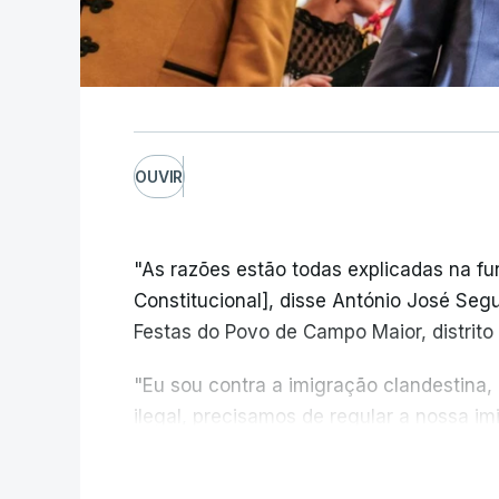
OUVIR
"As razões estão todas explicadas na f
Constitucional], disse António José Segur
Festas do Povo de Campo Maior, distrito 
"Eu sou contra a imigração clandestina,
ilegal, precisamos de regular a nossa i
fronteiras e nada disto é incompatível 
V
designadamente menores e crianças", a