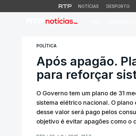
NOTÍCIAS
DESPORTO
PAÍS
MUNDIAL 2
Após apagão. Plano
POLÍTICA
Após apagão. Pl
para reforçar sis
O Governo tem um plano de 31 med
sistema elétrico nacional. O plano
desse valor será pago pelos consu
objetivo é evitar apagões como o d