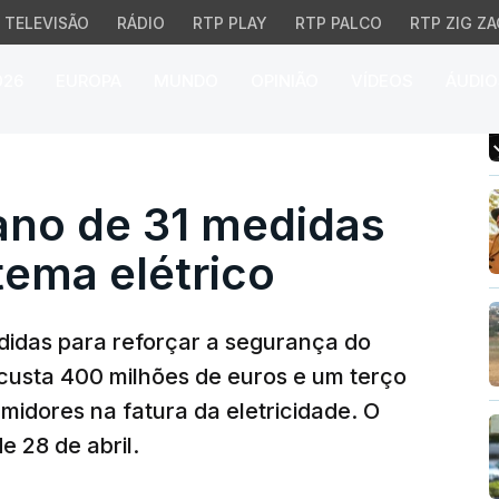
TELEVISÃO
RÁDIO
RTP PLAY
RTP PALCO
RTP ZIG ZA
026
EUROPA
MUNDO
OPINIÃO
VÍDEOS
ÁUDIO
 de 31 medidas para ref
ano de 31 medidas
tema elétrico
idas para reforçar a segurança do
 custa 400 milhões de euros e um terço
midores na fatura da eletricidade. O
e 28 de abril.