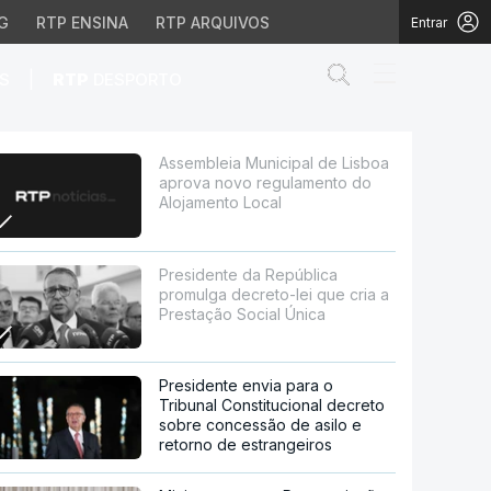
G
RTP ENSINA
RTP ARQUIVOS
Entrar
Abrir campo de
|
S
RTP
DESPORTO
ovo regulamento do Alo
Assembleia Municipal de Lisboa
aprova novo regulamento do
Alojamento Local
Presidente da República
promulga decreto-lei que cria a
Prestação Social Única
Presidente envia para o
Tribunal Constitucional decreto
sobre concessão de asilo e
retorno de estrangeiros