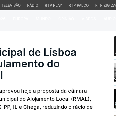
TELEVISÃO
RÁDIO
RTP PLAY
RTP PALCO
RTP ZIG ZA
026
EUROPA
MUNDO
OPINIÃO
VÍDEOS
ÁUDIO
pal de Lisboa aprova n
cipal de Lisboa
ulamento do
l
 aprovou hoje a proposta da câmara
nicipal do Alojamento Local (RMAL),
-PP, IL e Chega, reduzindo o rácio de