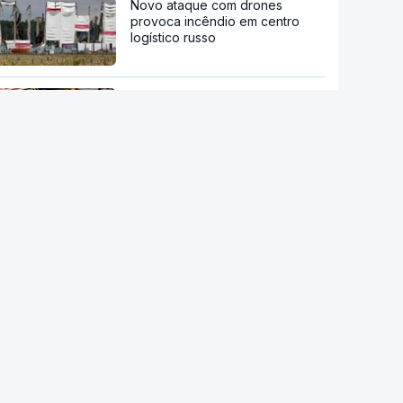
Novo ataque com drones
provoca incêndio em centro
logístico russo
Pelo menos oito mortos em
ataque em escola secundária
perto de Banguecoque
Acordo de Meca. Arábia
Saudita, Paquistão e Turquia
assinam pacto de defesa mútua
Pelo menos 11 civis feridos em
ataque Huthi na Arábia Saudita
Trump nega escassez de armas
nos EUA