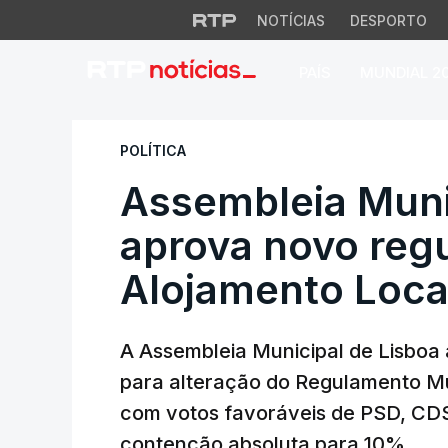
NOTÍCIAS
DESPORTO
PAÍS
MUNDIAL 2
Assembleia Munici
POLÍTICA
Assembleia Muni
aprova novo reg
Alojamento Loca
A Assembleia Municipal de Lisboa
para alteração do Regulamento Mu
com votos favoráveis de PSD, CDS
contenção absoluta para 10%.