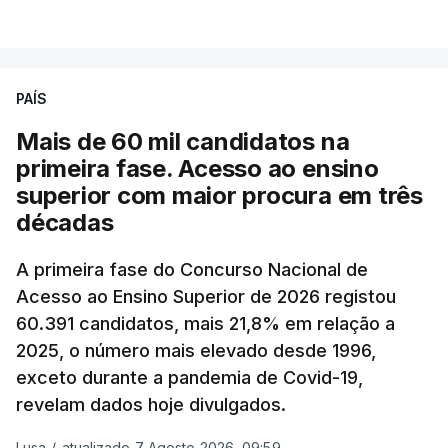
VER MAIS
A média final só ficará fechada ao final do dia,
podendo ainda registar alterações em função da
evolução das cotações internacionais do petróleo,
PAÍS
e o custo final na bomba poderá variar conforme o
Mais de 60 mil candidatos na
posto de abastecimento, a marca e a localização.
primeira fase. Acesso ao ensino
superior com maior procura em três
A atualização do desconto do Imposto sobre os
décadas
Produtos Petrolíferos (ISP) também poderá
alterar os valores previstos.
A primeira fase do Concurso Nacional de
Acesso ao Ensino Superior de 2026 registou
O Governo comprometeu-se a aplicar uma redução
60.391 candidatos, mais 21,8% em relação a
extraordinária e temporária no ISP, sempre que se
2025, o número mais elevado desde 1996,
verifique um aumento do preço dos combustíveis
exceto durante a pandemia de Covid-19,
superior a 10 cêntimos, para mitigar a escalada de
revelam dados hoje divulgados.
preços.
Lusa
/
atualizado 7 Agosto 2026, 09:59