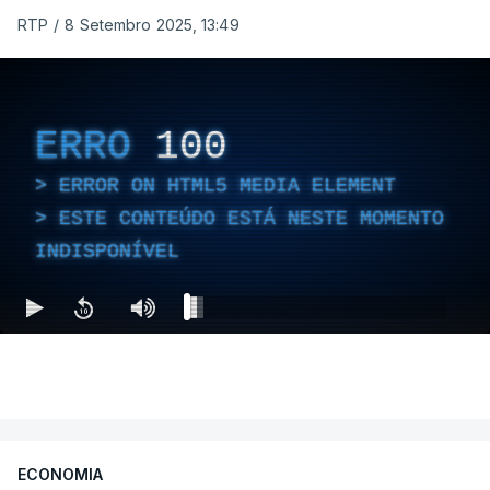
RTP
/
8 Setembro 2025, 13:49
ERRO
100
ERROR ON HTML5 MEDIA ELEMENT
ESTE CONTEÚDO ESTÁ NESTE MOMENTO
INDISPONÍVEL
ECONOMIA