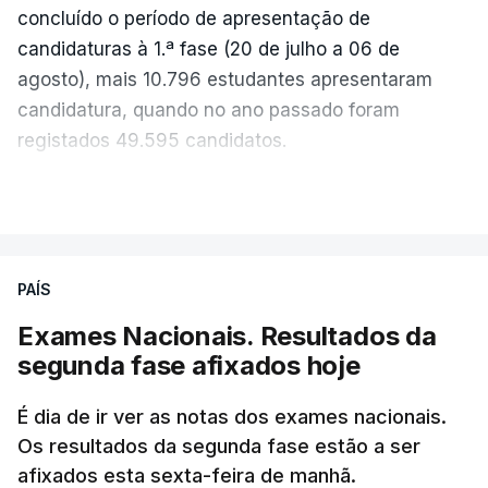
concluído o período de apresentação de
candidaturas à 1.ª fase (20 de julho a 06 de
agosto), mais 10.796 estudantes apresentaram
candidatura, quando no ano passado foram
registados 49.595 candidatos.
"Os resultados da 1ª fase do concurso nacional de
VER MAIS
acesso mostram que em 2026 se registou o
número mais elevado de candidatos nos últimos 30
anos, exceto nos anos da pandemia de Covid-19,
PAÍS
durante os quais foram adotadas regras
Exames Nacionais. Resultados da
excecionais para a conclusão do ensino
segunda fase afixados hoje
secundário e para a utilização de exames
nacionais como provas de ingresso", refere o
É dia de ir ver as notas dos exames nacionais.
Ministério da Educação, Ciência e Inovação (MECI)
Os resultados da segunda fase estão a ser
em comunicado.
afixados esta sexta-feira de manhã.