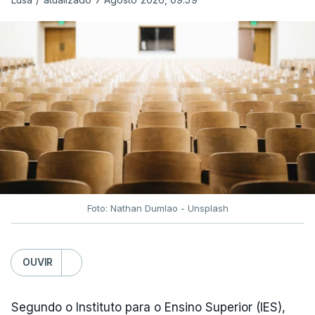
Depois de uma subida inicial devido à guerra no
Irão, à tensão geopolítica no Médio Oriente e ao
fecho do estreito de Ormuz, os preços dos
combustíveis desceram durante o cessar-fogo
entre Washington e Teerão.
No entanto, com o retomar do conflito, as últimas
semanas têm sido marcadas por uma subida
acentuada, tendência que deverá ser revertida na
próxima semana.
Foto: Nathan Dumlao - Unsplash
c/Lusa
OUVIR
Segundo o Instituto para o Ensino Superior (IES),