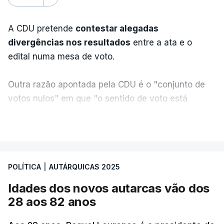
A CDU pretende
contestar alegadas
divergências nos resultados
entre a ata e o
edital numa mesa de voto.
Outra razão apontada pela CDU é o "conjunto de
votos nulos" em que "o sentido de voto está
expresso na CDU", segundo apreciação da
VER MAIS
coligação, que protesta ainda face a "uma
divergência de critérios, porque alguns votos nulos
de outras forças políticas foram considerados
POLÍTICA
|
AUTÁRQUICAS 2025
válidos pelo apuramento geral".
Idades dos novos autarcas vão dos
As explicações pela voz de Sofia Lisboa, da CDU,
28 aos 82 anos
que sublinha que este "é um processo normal". No