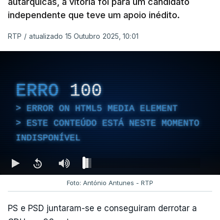
autárquicas, a vitória foi para um candidato
independente que teve um apoio inédito.
RTP
/
atualizado 15 Outubro 2025, 10:01
ERRO
100
ERROR ON HTML5 MEDIA ELEMENT
ESTE CONTEÚDO ESTÁ NESTE MOMENTO
INDISPONÍVEL
Foto: António Antunes - RTP
PS e PSD juntaram-se e conseguiram derrotar a