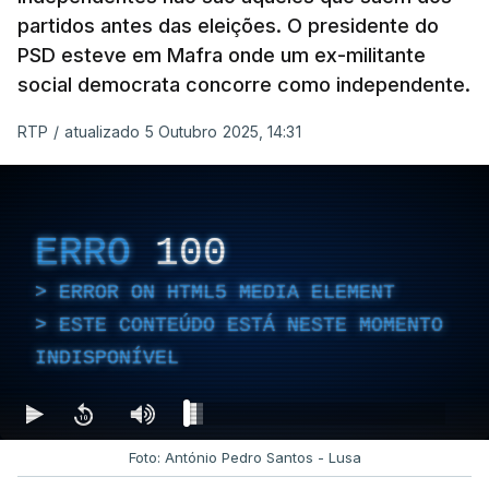
partidos antes das eleições. O presidente do
PSD esteve em Mafra onde um ex-militante
social democrata concorre como independente.
RTP
/
atualizado 5 Outubro 2025, 14:31
ERRO
100
ERROR ON HTML5 MEDIA ELEMENT
ESTE CONTEÚDO ESTÁ NESTE MOMENTO
INDISPONÍVEL
Foto: António Pedro Santos - Lusa