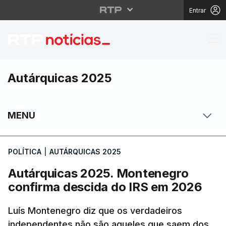
Entrar
Autárquicas 2025. Mo
Autárquicas 2025
MENU
POLÍTICA
|
AUTÁRQUICAS 2025
Autárquicas 2025. Montenegro
confirma descida do IRS em 2026
Luís Montenegro diz que os verdadeiros
independentes não são aqueles que saem dos