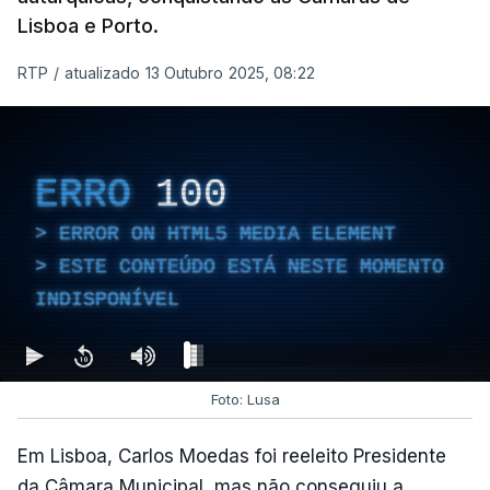
Lisboa e Porto.
RTP
/
atualizado 13 Outubro 2025, 08:22
ERRO
100
ERROR ON HTML5 MEDIA ELEMENT
ESTE CONTEÚDO ESTÁ NESTE MOMENTO
INDISPONÍVEL
Foto: Lusa
Em Lisboa, Carlos Moedas foi reeleito Presidente
da Câmara Municipal, mas não conseguiu a