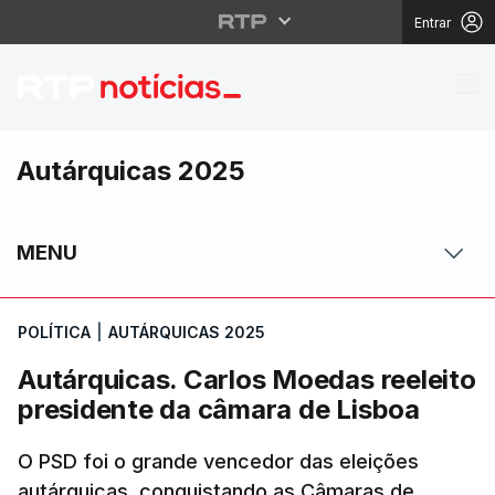
Entrar
Autárquicas. Carlos M
Autárquicas 2025
MENU
POLÍTICA
|
AUTÁRQUICAS 2025
Autárquicas. Carlos Moedas reeleito
presidente da câmara de Lisboa
O PSD foi o grande vencedor das eleições
autárquicas, conquistando as Câmaras de