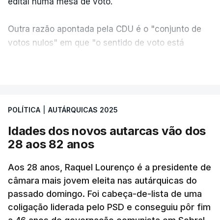
edital numa mesa de voto.
Outra razão apontada pela CDU é o "conjunto de
votos nulos" em que "o sentido de voto está
expresso na CDU", segundo apreciação da
VER MAIS
coligação, que protesta ainda face a "uma
divergência de critérios, porque alguns votos nulos
de outras forças políticas foram considerados
POLÍTICA
|
AUTÁRQUICAS 2025
válidos pelo apuramento geral".
Idades dos novos autarcas vão dos
As explicações pela voz de Sofia Lisboa, da CDU,
28 aos 82 anos
que sublinha que este "é um processo normal". No
entanto, admite que "desta vez é diferente",
Aos 28 anos, Raquel Lourenço é a presidente de
porque a diferença de votos é "muito curta" e,
câmara mais jovem eleita nas autárquicas do
passado domingo. Foi cabeça-de-lista de uma
portanto, tem a "particularidade de decidir, (de)
coligação liderada pelo PSD e conseguiu pôr fim
poucos votos decidirem" a eleição de um vereador.