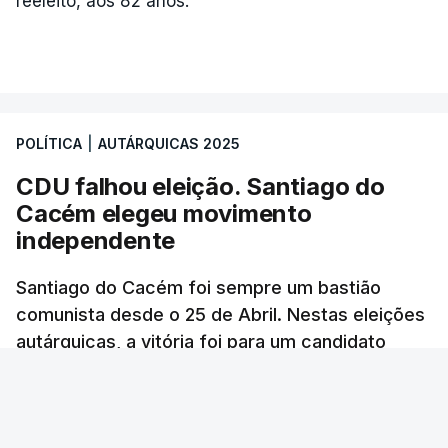
reeleito, aos 82 anos.
ARTIGOS RELACIONADOS
Autárquicas. Chega vence
CDU por três votos e
confirma dois vereadores
POLÍTICA
|
AUTÁRQUICAS 2025
em Lisboa
atualizado 18 Outubro 2025, 21:48
CDU falhou eleição. Santiago do
Cacém elegeu movimento
independente
Santiago do Cacém foi sempre um bastião
comunista desde o 25 de Abril. Nestas eleições
autárquicas, a vitória foi para um candidato
independente que teve um apoio inédito.
RTP
/
atualizado 15 Outubro 2025, 10:01