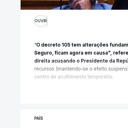
OUVIR
“
O decreto 105 tem alterações fundam
Seguro, ficam agora em causa", refer
direita acusando o Presidente da Rep
recursos (mantendo-se o efeito suspens
centro de acolhimento temporário.
Chega refere ainda que Seguro tem res
V
do país cidadãos adultos em situação i
“Com esta acção de Seguro, sendo atin
PAÍS
terão que ser libertados,
ainda que os 