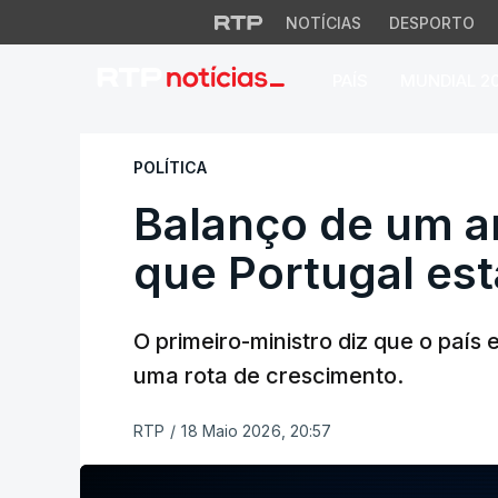
NOTÍCIAS
DESPORTO
PAÍS
MUNDIAL 2
Balanço de um ano
POLÍTICA
Balanço de um a
que Portugal es
O primeiro-ministro diz que o paí
uma rota de crescimento.
RTP
/
18 Maio 2026, 20:57