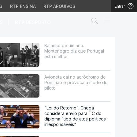
G
RTP ENSINA
RTP ARQUIVOS
Entrar
Abrir campo de
|
S
RTP
DESPORTO
ortugal está melhor
Balanço de um ano.
Montenegro diz que Portugal
está melhor
Avioneta cai no aeródromo de
Portimão e provoca a morte do
piloto
"Lei do Retorno". Chega
considera envio para TC do
diploma "tipo de atos políticos
irresponsáveis"