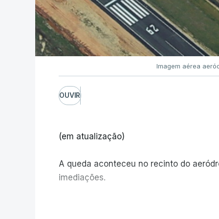
Imagem aérea aeród
OUVIR
(em atualização)
A queda aconteceu no recinto do aeród
imediações.
V