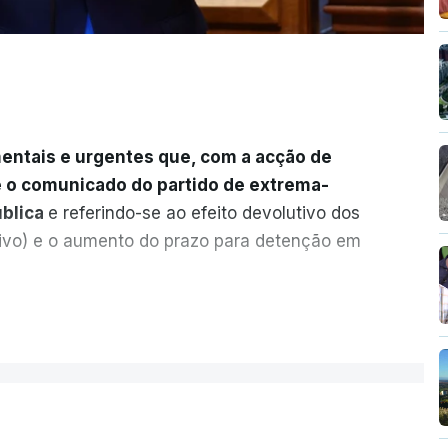
entais e urgentes que, com a acção de
e o comunicado do partido de extrema-
ública
e referindo-se ao efeito devolutivo dos
ivo) e o aumento do prazo para detenção em
ervas quanto à possibilidade de expulsar
ER MAIS
legal, se tiverem filhos menores.
gido o prazo de 60 dias, os imigrantes
seus pedidos de asilo tenham sido rejeitados