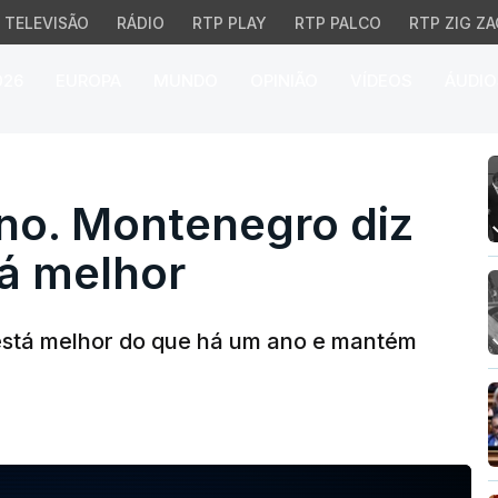
TELEVISÃO
RÁDIO
RTP PLAY
RTP PALCO
RTP ZIG ZA
026
EUROPA
MUNDO
OPINIÃO
VÍDEOS
ÁUDIO
. Montenegro diz que P
no. Montenegro diz
tá melhor
s está melhor do que há um ano e mantém