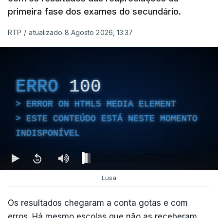
primeira fase dos exames do secundário.
RTP
/
atualizado 8 Agosto 2026, 13:37
ERRO
100
ERROR ON HTML5 MEDIA ELEMENT
ESTE CONTEÚDO ESTÁ NESTE MOMENTO
INDISPONÍVEL
Lusa
Os resultados chegaram a conta gotas e com
erros. Há mesmo escolas que não as receberam.