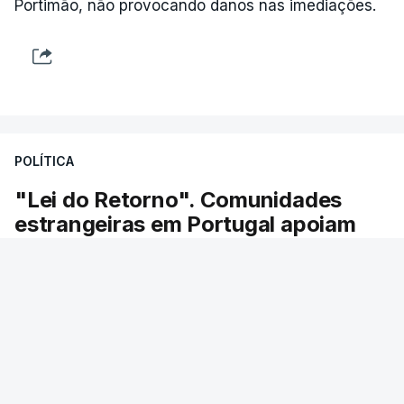
Portimão, não provocando danos nas imediações.
POLÍTICA
"Lei do Retorno". Comunidades
estrangeiras em Portugal apoiam
decisão de Seguro
As comunidades estrangeiras em Portugal
apoiam a decisão do presidente da república de
enviar a lei do retorno para o Tribunal
Constitucional.
RTP
/
atualizado 8 Agosto 2026, 13:36