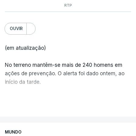
RTP
OUVIR
(em atualização)
No terreno mantêm-se mais de 240 homens em
ações de prevenção. O alerta foi dado ontem, ao
início da tarde.
Mais de 20 mil pessoas foram retiradas de casa
VER MAIS
por causa dos violentos incêndios no Canadá
MUNDO