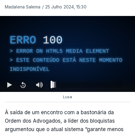
Madalena Salema
/
25 Julho 2024, 15:30
ERRO
100
ERROR ON HTML5 MEDIA ELEMENT
ESTE CONTEÚDO ESTÁ NESTE MOMENTO
INDISPONÍVEL
Lusa
À saída de um encontro com a bastonária da
Ordem dos Advogados, a líder dos bloquistas
argumentou que o atual sistema “garante menos