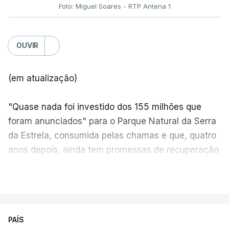
Foto: Miguel Soares - RTP Antena 1
OUVIR
(em atualização)
"Quase nada foi investido dos 155 milhões que
foram anunciados" para o Parque Natural da Serra
da Estrela, consumida pelas chamas e que, quatro
anos depois, ainda tem promessas de recuperação
por cumprir.
VER MAIS
ERRO
100
PAÍS
ERROR ON HTML5 MEDIA ELEMENT