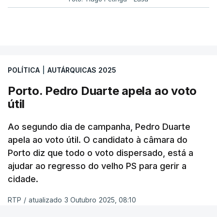
A distribuição de intenções de voto desta
sondagem levaria a que as coligações “Viver
Lisboa” e “Por ti, Lisboa” obtivessem entre seis a
oito mandatos. O Chega elegeria dois vereadores e
a CDU ficaria muito provavelmente com um, com a
POLÍTICA
|
AUTÁRQUICAS 2025
possibilidade de chegar a dois.
Porto. Pedro Duarte apela ao voto
útil
Quando questionados sobre quem acham que
vai ganhar a corrida à Câmara de Lisboa, os
Ao segundo dia de campanha, Pedro Duarte
entrevistados não são tão indecisos e a maioria
apela ao voto útil. O candidato à câmara do
(51%) concorda que será Carlos Moedas.
Porto diz que todo o voto dispersado, está a
Apenas 19% votou em Alexandra Leitão.
ajudar ao regresso do velho PS para gerir a
cidade.
Inquiridos dão nota “suficiente” a
RTP
/
atualizado 3 Outubro 2025, 08:10
Moedas