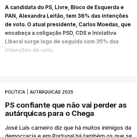
A candidata do PS, Livre, Bloco de Esquerda e
PAN, Alexandra Leitão, tem 36% das intenções
de voto. O atual presidente, Carlos Moedas, que
encabeça a coligação PSD, CDS e Iniciativa
Liberal surge logo de seguida com 35% das
intenções de voto.
VER MAIS
A diferença é mínima e traduz-se num empate
técnico por se encontrar dentro da margem de
erro. A hipótese de uma maioria absoluta parece
POLÍTICA
|
AUTÁRQUICAS 2025
estar, assim, afastada na Câmara da capital.
PS confiante que não vai perder as
O Chega surge como terceira força política
autárquicas para o Chega
(12%) e a CDU como quarta (8%).
A quinta força
política nesta sondagem é a “Democrática Aliança
José Luís carneiro diz que há muitos inimigos da
- Coligação PPM/PTP”. “Este é um resultado que
democracia e em Portugal há também os que se