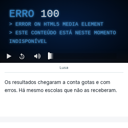
cidadãos estrangeiros em centros de instalação
ERRO
100
temporária é alargado para um período máximo de
180 dias, prorrogáveis por igual período.
ERROR ON HTML5 MEDIA ELEMENT
ESTE CONTEÚDO ESTÁ NESTE MOMENTO
INDISPONÍVEL
c/Lusa
Lusa
Os resultados chegaram a conta gotas e com
erros. Há mesmo escolas que não as receberam.
ARTIGOS RELACIONADOS