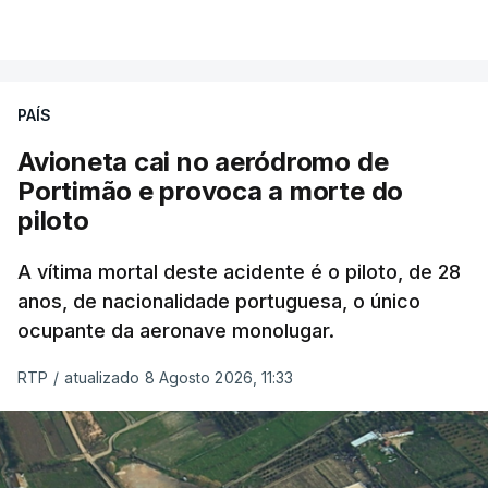
combater ferozmente a imigração ilegal,
VER MAIS
precisamos de regular a nossa imigração e
precisamos de defender as nossas fronteiras e
nada disto é incompatível com tratarmos com
PAÍS
dignidade as pessoas, designadamente menores e
Avioneta cai no aeródromo de
crianças", acrescentou.
Portimão e provoca a morte do
piloto
António José Seguro mostrou dúvidas sobre se é
garantido o superior interesse da criança.
A vítima mortal deste acidente é o piloto, de 28
anos, de nacionalidade portuguesa, o único
ocupante da aeronave monolugar.
ERRO
100
RTP
/
atualizado 8 Agosto 2026, 11:33
ERROR ON HTML5 MEDIA ELEMENT
ESTE CONTEÚDO ESTÁ NESTE
MOMENTO INDISPONÍVEL