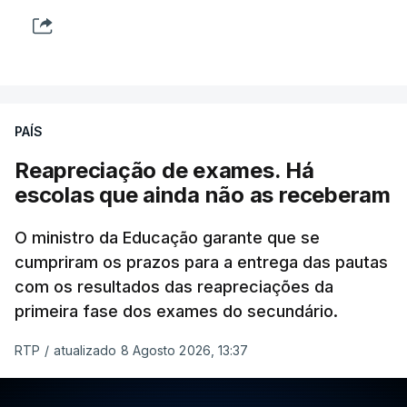
Na nota que acompanha esta decisão, o
Presidente da República, apesar de considerar
necessário combater a imigração ilegal e garantir a
defesa das fronteiras portuguesas, argumenta que
isso "não é incompatível com a dignidade
PAÍS
humana".
Reapreciação de exames. Há
O decreto, que visa assegurar a execução de
escolas que ainda não as receberam
regulamentos e transpor diretivas da União
Europeia, contém alterações ao regime de
O ministro da Educação garante que se
acolhimento de estrangeiros ou apátridas em
cumpriram os prazos para a entrega das pautas
com os resultados das reapreciações da
centros de instalação temporária, ao regime
primeira fase dos exames do secundário.
jurídico de entrada, permanência, saída e
afastamento de estrangeiros do território nacional
RTP
/
atualizado 8 Agosto 2026, 13:37
e à lei sobre concessão de asilo.
Entre outras alterações, o prazo de colocação de