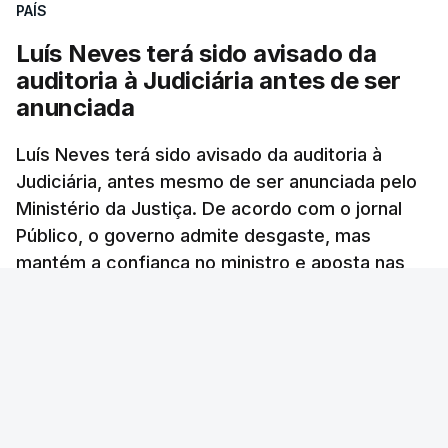
PAÍS
Luís Neves terá sido avisado da
"Lei do Retorno".
auditoria à Judiciária antes de ser
Comunidades estrangeiras
anunciada
em Portugal apoiam decisão
de Seguro
Luís Neves terá sido avisado da auditoria à
atualizado 8 Agosto 2026, 13:36
Judiciária, antes mesmo de ser anunciada pelo
Ministério da Justiça. De acordo com o jornal
"Lei do Retorno". Chega
Público, o governo admite desgaste, mas
considera envio para TC do
mantém a confiança no ministro e aposta nas
diploma "tipo de atos
políticos irresponsáveis"
investigações para preservar a PJ.
8 Agosto 2026, 10:04
RTP Notícias
/
atualizado 8 Agosto 2026, 13:38
Presidente envia para o
Tribunal Constitucional
decreto sobre concessão
de asilo e retorno de