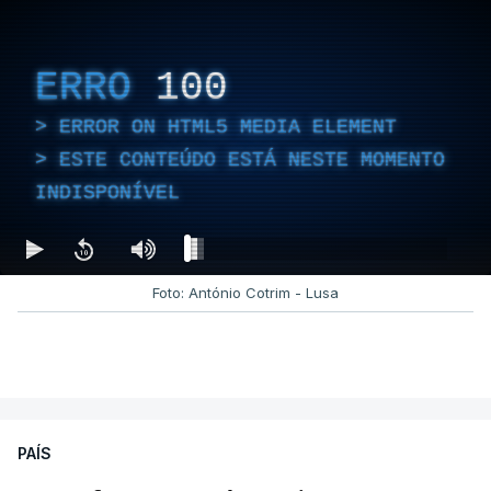
ERRO
100
ERROR ON HTML5 MEDIA ELEMENT
ESTE CONTEÚDO ESTÁ NESTE MOMENTO
INDISPONÍVEL
Foto: António Cotrim - Lusa
PAÍS