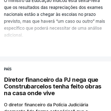
O ministro da Educação indicou esta sexta-feira
que os resultados das reapreciações dos exames
nacionais estão a chegar às escolas no prazo
previsto, mas que haverá “um caso ou outro” mais
específico que poderá necessitar de uma análise
adicional.
VER MAIS
As reapreciações “estão a chegar, estão
classificadas” mas
“haverá um caso ou outro
residual que precisa de ser ainda verificado,
PAÍS
porque são casos às vezes muito específicos”
,
explicou Fernando Alexandre aos jornalistas.
Diretor financeiro da PJ nega que
Construbarcelos tenha feito obras
Existem “umas escassas dezenas por resolver mas
na casa onde vive
são casos específicos, problemáticos, que existem
todos anos e implicam interagir com a escola,
O diretor financeiro da Polícia Judiciária