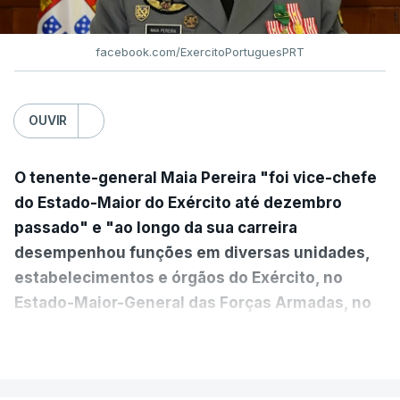
facebook.com/ExercitoPortuguesPRT
OUVIR
O tenente-general Maia Pereira "foi vice-chefe
do Estado-Maior do Exército até dezembro
passado" e "ao longo da sua carreira
desempenhou funções em diversas unidades,
estabelecimentos e órgãos do Exército, no
Estado-Maior-General das Forças Armadas, no
Ministério da Defesa Nacional e no
VER MAIS
estrangeiro"
, refere-se numa nota enviada à
agência Lusa pela assessoria do Presidente eleito.