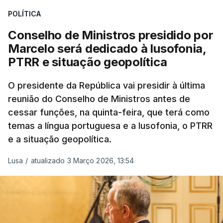
Da sua experiência no terreno, é destacada a
POLÍTICA
participação "em duas missões no âmbito das
Conselho de Ministros presidido por
Forças Nacionais Destacadas, como
Marcelo será dedicado à lusofonia,
comandante do 2.º Batalhão Mecanizado, da
PTRR e situação geopolítica
Reserva Tática do Comandante da Força da
NATO no Kosovo, e, mais recentemente, na
O presidente da República vai presidir à última
MINUSCA, como 2.º comandante da Força
reunião do Conselho de Ministros antes de
Militar da ONU para a República Centro-
cessar funções, na quinta-feira, que terá como
Africana"
.
temas a língua portuguesa e a lusofonia, o PTRR
e a situação geopolítica.
"Foi ainda
chefe do Branch de Apoio às
Operações na Divisão de Operações,
Lusa
/
atualizado 3 Março 2026, 13:54
acumulando com presidente dos Grupos NATO
de Proteção da Força e de Operações
Psicológicas
, no Quartel-General do Comando
Supremo das Forças Aliadas na Europa (SHAPE),