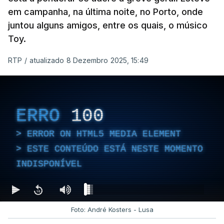
em campanha, na última noite, no Porto, onde
juntou alguns amigos, entre os quais, o músico
Toy.
RTP
/
atualizado 8 Dezembro 2025, 15:49
ERRO
100
ERROR ON HTML5 MEDIA ELEMENT
ESTE CONTEÚDO ESTÁ NESTE MOMENTO
INDISPONÍVEL
Foto: André Kosters - Lusa