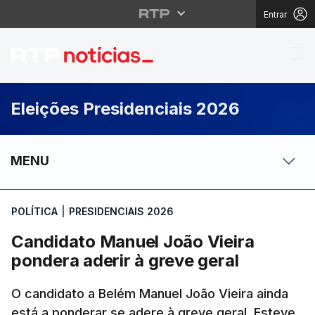
Entrar
Candidato Manuel João
Eleições Presidenciais 2026
MENU
POLÍTICA
|
PRESIDENCIAIS 2026
Candidato Manuel João Vieira
pondera aderir à greve geral
O candidato a Belém Manuel João Vieira ainda
está a ponderar se adere à greve geral. Esteve