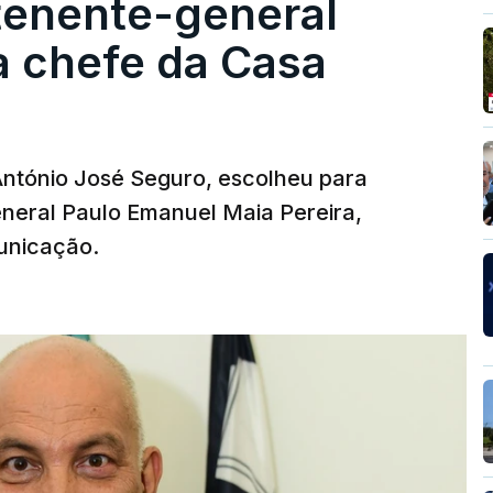
tenente-general
a chefe da Casa
 António José Seguro, escolheu para
eneral Paulo Emanuel Maia Pereira,
unicação.