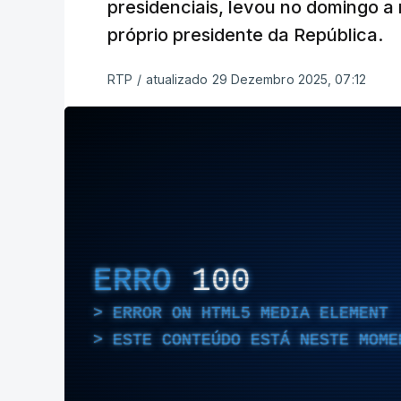
presidenciais, levou no domingo a 
próprio presidente da República.
RTP
/
atualizado 29 Dezembro 2025, 07:12
ERRO
100
ERROR ON HTML5 MEDIA ELEMENT
ESTE CONTEÚDO ESTÁ NESTE MOME