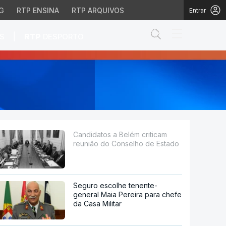
G
RTP ENSINA
RTP ARQUIVOS
Entrar
Abrir campo de
|
S
RTP
DESPORTO
onselho de Estado
Candidatos a Belém criticam
reunião do Conselho de Estado
Seguro escolhe tenente-
general Maia Pereira para chefe
da Casa Militar