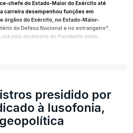
ice-chefe do Estado-Maior do Exército até
ua carreira desempenhou funções em
e órgãos do Exército, no Estado-Maior-
tério da Defesa Nacional e no estrangeiro"
,
usa pela assessoria do Presidente eleito.
cada a
participação "em duas missões no
ER MAIS
das, como comandante do 2.º Batalhão
mandante da Força da NATO no Kosovo, e,
 2.º comandante da Força Militar da ONU
stros presidido por
s Operações na Divisão de Operações,
icado à lusofonia,
s NATO de Proteção da Força e de
General do Comando Supremo das Forças
geopolítica
lgica", acrescenta-se.