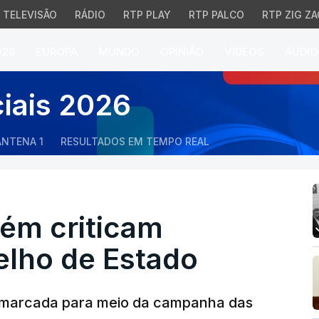
TELEVISÃO
RÁDIO
RTP PLAY
RTP PALCO
RTP ZIG ZA
026
EUROPA
MUNDO
OPINIÃO
VÍDEOS
ÁUDIO
m criticam reunião do C
ciais 2026
ANTENA 1
RESULTADOS EM TEMPO REAL
lém criticam
elho de Estado
, marcada para meio da campanha das