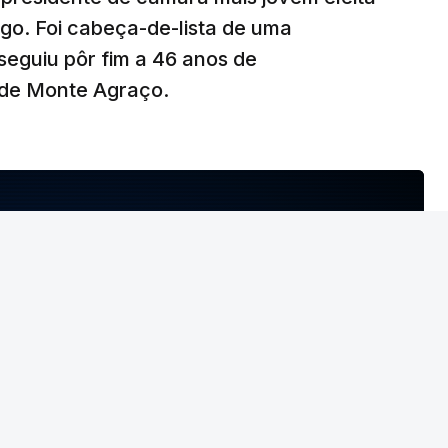
go. Foi cabeça-de-lista de uma
seguiu pôr fim a 46 anos de
de Monte Agraço.
T
MENTO INDISPONÍVEL
geral do PCP
não deu como fechado
o
NTO INDISPONÍVEL