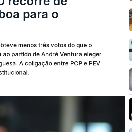
U recorre de
boa para o
obteve menos três votos do que o
 ao partido de André Ventura eleger
uguesa. A coligação entre PCP e PEV
titucional.