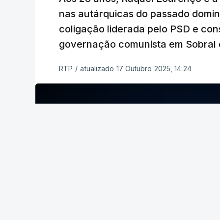
nas autárquicas do passado domin
coligação liderada pelo PSD e con
ERRO
100
governação comunista em Sobral 
ERROR ON HTML5 MEDIA ELEMEN
RTP
/
atualizado 17 Outubro 2025, 14:24
ESTE CONTEÚDO ESTÁ NESTE MO
ERRO
100
No último fim de semana, o secretário-
apuramento de votos.
ERROR ON HTML5 MEDIA ELEMENT
ESTE CONTEÚDO ESTÁ NESTE MOME
c/ Lusa