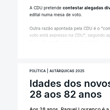
A CDU pretende
contestar alegadas di
edital numa mesa de voto.
Outra razão apontada pela CDU é o "con
voto está expresso na CDU", segundo ap
face a "uma divergência de critérios, po
políticas foram considerados válidos pel
V
As explicações pela voz de Sofia Lisboa
processo normal". No entanto, admite qu
|
POLÍTICA
AUTÁRQUICAS 2025
de votos é "muito curta" e, portanto, tem
Idades dos novo
votos decidirem" a eleição de um veread
28 aos 82 anos
Aos 28 anos, Raquel Lourenço é a 