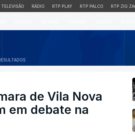
TELEVISÃO
RÁDIO
RTP PLAY
RTP PALCO
RTP ZIG ZA
026
EUROPA
MUNDO
OPINIÃO
VÍDEOS
ÁUDIO
ra de Vila Nova de Gai
RESULTADOS
mara de Vila Nova
am em debate na