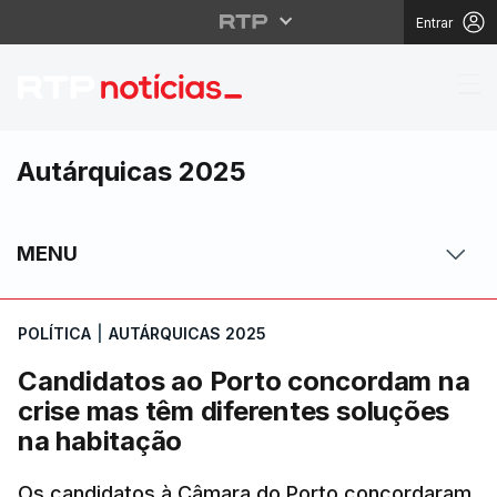
Entrar
Candidatos ao Porto c
Autárquicas 2025
MENU
POLÍTICA
|
AUTÁRQUICAS 2025
Candidatos ao Porto concordam na
crise mas têm diferentes soluções
na habitação
Os candidatos à Câmara do Porto concordaram