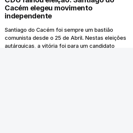
Cacém elegeu movimento
independente
Santiago do Cacém foi sempre um bastião
comunista desde o 25 de Abril. Nestas eleições
autárquicas, a vitória foi para um candidato
independente que teve um apoio inédito.
RTP
/
atualizado 15 Outubro 2025, 10:01
ERRO
100
ERROR ON HTML5 MEDIA ELEMENT
ESTE CONTEÚDO ESTÁ NESTE MOMENTO
INDISPONÍVEL