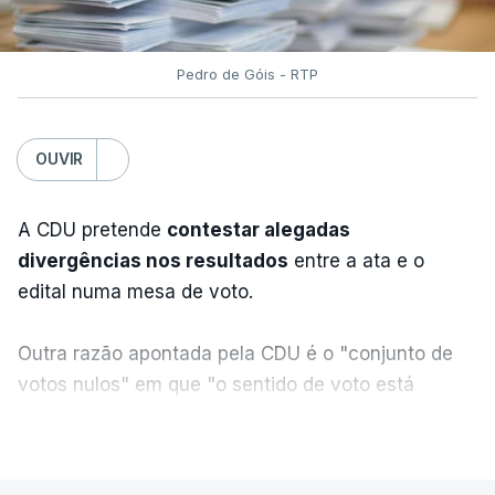
Pedro de Góis - RTP
OUVIR
A CDU pretende
contestar alegadas
divergências nos resultados
entre a ata e o
edital numa mesa de voto.
Outra razão apontada pela CDU é o "conjunto de
votos nulos" em que "o sentido de voto está
expresso na CDU", segundo apreciação da
VER MAIS
coligação, que protesta ainda face a "uma
divergência de critérios, porque alguns votos nulos