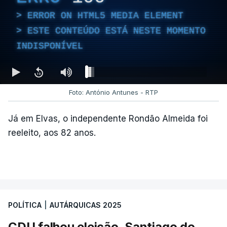
ERROR ON HTML5 MEDIA ELEMENT
ESTE CONTEÚDO ESTÁ NESTE MOMENTO
No último fim de semana, o secretário-geral do
INDISPONÍVEL
PCP
não deu como fechado
o apuramento de
votos.
Foto: António Antunes - RTP
c/ Lusa
Já em Elvas, o independente Rondão Almeida foi
reeleito, aos 82 anos.
ARTIGOS RELACIONADOS
Autárquicas. Chega vence
CDU por três votos e
confirma dois vereadores
POLÍTICA
|
AUTÁRQUICAS 2025
em Lisboa
atualizado 18 Outubro 2025, 21:48
CDU falhou eleição. Santiago do