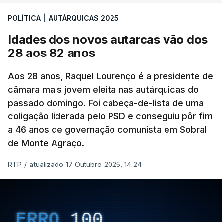
de outras forças políticas foram considerados
POLÍTICA
|
AUTÁRQUICAS 2025
válidos pelo apuramento geral".
Idades dos novos autarcas vão dos
As explicações pela voz de Sofia Lisboa, da CDU,
28 aos 82 anos
que sublinha que este "é um processo normal". No
entanto, admite que "desta vez é diferente",
Aos 28 anos, Raquel Lourenço é a presidente de
porque a diferença de votos é "muito curta" e,
câmara mais jovem eleita nas autárquicas do
passado domingo. Foi cabeça-de-lista de uma
portanto, tem a "particularidade de decidir, (de)
coligação liderada pelo PSD e conseguiu pôr fim
poucos votos decidirem" a eleição de um vereador.
a 46 anos de governação comunista em Sobral
de Monte Agraço.
RTP
/
atualizado 17 Outubro 2025, 14:24
ERRO
100
ERROR ON HTML5 MEDIA ELEMENT
ESTE CONTEÚDO ESTÁ NESTE
ERRO
100
MOMENTO INDISPONÍVEL