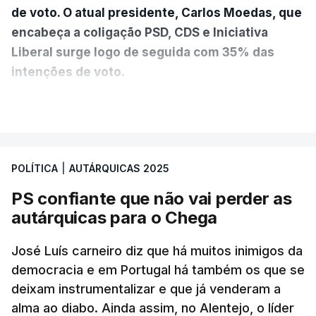
de voto. O atual presidente, Carlos Moedas, que
encabeça a coligação PSD, CDS e Iniciativa
Liberal surge logo de seguida com 35% das
intenções de voto.
VER MAIS
A diferença é mínima e traduz-se num empate
técnico por se encontrar dentro da margem de
erro. A hipótese de uma maioria absoluta parece
POLÍTICA
|
AUTÁRQUICAS 2025
estar, assim, afastada na Câmara da capital.
PS confiante que não vai perder as
O Chega surge como terceira força política
autárquicas para o Chega
(12%) e a CDU como quarta (8%).
A quinta força
política nesta sondagem é a “Democrática Aliança
José Luís carneiro diz que há muitos inimigos da
- Coligação PPM/PTP”. “Este é um resultado que
democracia e em Portugal há também os que se
deixam instrumentalizar e que já venderam a
causa surpresa e merece ser destacado”, lê-se no
alma ao diabo. Ainda assim, no Alentejo, o líder
relatório, que ressalva que pode ser consequência