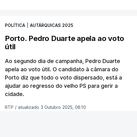
Lisboa” e “Por ti, Lisboa” obtivessem entre seis a
oito mandatos. O Chega elegeria dois vereadores e
a CDU ficaria muito provavelmente com um, com a
POLÍTICA
|
AUTÁRQUICAS 2025
possibilidade de chegar a dois.
Porto. Pedro Duarte apela ao voto
útil
Quando questionados sobre quem acham que
vai ganhar a corrida à Câmara de Lisboa, os
Ao segundo dia de campanha, Pedro Duarte
entrevistados não são tão indecisos e a maioria
apela ao voto útil. O candidato à câmara do
(51%) concorda que será Carlos Moedas.
Porto diz que todo o voto dispersado, está a
Apenas 19% votou em Alexandra Leitão.
ajudar ao regresso do velho PS para gerir a
cidade.
Inquiridos dão nota “suficiente” a
RTP
/
atualizado 3 Outubro 2025, 08:10
Moedas