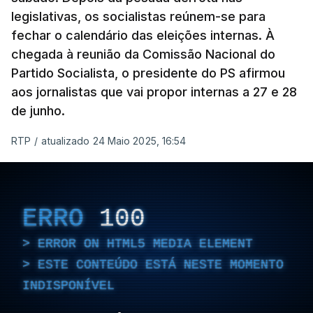
legislativas, os socialistas reúnem-se para
fechar o calendário das eleições internas. À
chegada à reunião da Comissão Nacional do
Partido Socialista, o presidente do PS afirmou
aos jornalistas que vai propor internas a 27 e 28
de junho.
RTP
/
atualizado 24 Maio 2025, 16:54
ERRO
100
ERROR ON HTML5 MEDIA ELEMENT
ESTE CONTEÚDO ESTÁ NESTE MOMENTO
INDISPONÍVEL