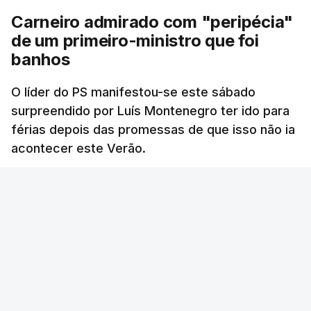
Carneiro admirado com "peripécia"
de um primeiro-ministro que foi
banhos
O líder do PS manifestou-se este sábado
surpreendido por Luís Montenegro ter ido para
férias depois das promessas de que isso não ia
acontecer este Verão.
RTP
/
atualizado 8 Agosto 2026, 21:26
ERRO
100
ERROR ON HTML5 MEDIA ELEMENT
ESTE CONTEÚDO ESTÁ NESTE MOMENTO