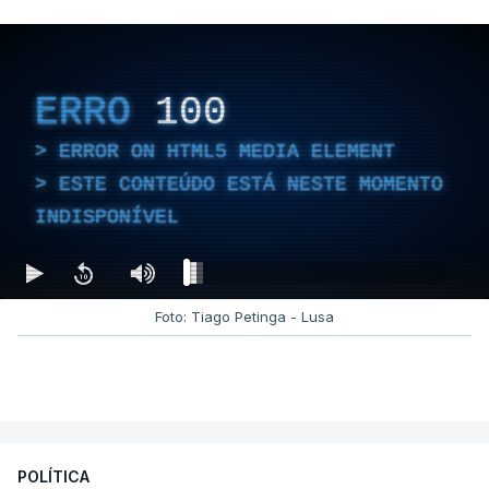
dois mil operacionais estão no terreno no combate
às chamas.
ERRO
100
ERROR ON HTML5 MEDIA ELEMENT
ESTE CONTEÚDO ESTÁ NESTE MOMENTO
INDISPONÍVEL
Foto: Tiago Petinga - Lusa
POLÍTICA