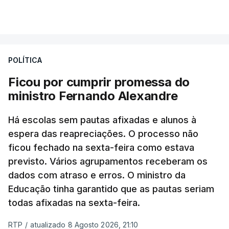
VER MAIS
Éum cenário de terror, descreve o primeiro-ministro
da Columbia Britânica, David Iby.
POLÍTICA
Ficou por cumprir promessa do
ERRO
100
ministro Fernando Alexandre
ERROR ON HTML5 MEDIA ELEMENT
Há escolas sem pautas afixadas e alunos à
ESTE CONTEÚDO ESTÁ NESTE
espera das reapreciações. O processo não
MOMENTO INDISPONÍVEL
ficou fechado na sexta-feira como estava
previsto. Vários agrupamentos receberam os
dados com atraso e erros. O ministro da
Educação tinha garantido que as pautas seriam
As autoridades canadianas estimam que vai levar
todas afixadas na sexta-feira.
dias ou semanas para controlar o fogo. Mais de
RTP
/
atualizado 8 Agosto 2026, 21:10