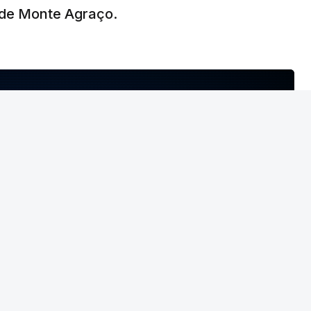
de Monte Agraço.
T
MENTO INDISPONÍVEL
geral do PCP
não deu como fechado
o
NTO INDISPONÍVEL