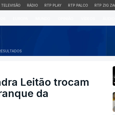
TELEVISÃO
RÁDIO
RTP PLAY
RTP PALCO
RTP ZIG ZA
026
EUROPA
MUNDO
OPINIÃO
VÍDEOS
ÁUDIO
a Leitão trocam acusa
RESULTADOS
dra Leitão trocam
ranque da