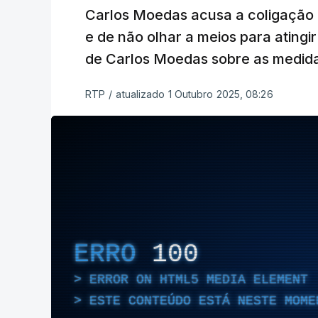
Carlos Moedas acusa a coligação 
e de não olhar a meios para atingir 
de Carlos Moedas sobre as medida
RTP
/
atualizado 1 Outubro 2025, 08:26
ERRO
100
ERROR ON HTML5 MEDIA ELEMENT
ESTE CONTEÚDO ESTÁ NESTE MOME