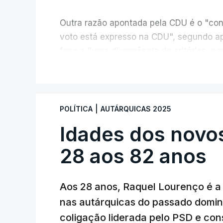
Outra razão apontada pela CDU é o "con
voto está expresso na CDU", segundo ap
face a "uma divergência de critérios, po
políticas foram considerados válidos pel
V
As explicações pela voz de Sofia Lisboa
processo normal". No entanto, admite qu
|
POLÍTICA
AUTÁRQUICAS 2025
de votos é "muito curta" e, portanto, tem
Idades dos novo
votos decidirem" a eleição de um veread
28 aos 82 anos
Aos 28 anos, Raquel Lourenço é a 
nas autárquicas do passado domin
coligação liderada pelo PSD e con