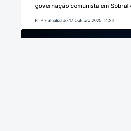
ERRO
100
governação comunista em Sobral 
ERROR ON HTML5 MEDIA ELEMEN
RTP
/
atualizado 17 Outubro 2025, 14:24
ESTE CONTEÚDO ESTÁ NESTE MO
ERRO
100
No último fim de semana, o secretário-
apuramento de votos.
ERROR ON HTML5 MEDIA ELEMENT
ESTE CONTEÚDO ESTÁ NESTE MOME
c/ Lusa
ARTIGOS RELACIONADOS