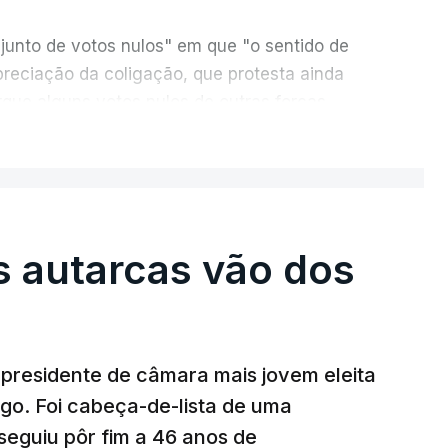
junto de votos nulos" em que "o sentido de
reciação da coligação, que protesta ainda
rque alguns votos nulos de outras forças
o apuramento geral".
ER MAIS
, da CDU, que sublinha que este "é um
e "desta vez é diferente", porque a diferença
 a "particularidade de decidir, (de) poucos
s autarcas vão dos
or.
presidente de câmara mais jovem eleita
go. Foi cabeça-de-lista de uma
seguiu pôr fim a 46 anos de