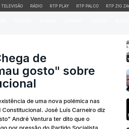
TELEVISÃO
RÁDIO
RTP PLAY
RTP PALCO
RTP ZIG ZA
026
EUROPA
MUNDO
OPINIÃO
VÍDEOS
ÁUDIO
ga de "brincadeira de 
Chega de
 mau gosto" sobre
ucional
 existência de uma nova polémica nas
 Constitucional. José Luís Carneiro diz
to" André Ventura ter dito que o
o por pressão do Partido Socialista.