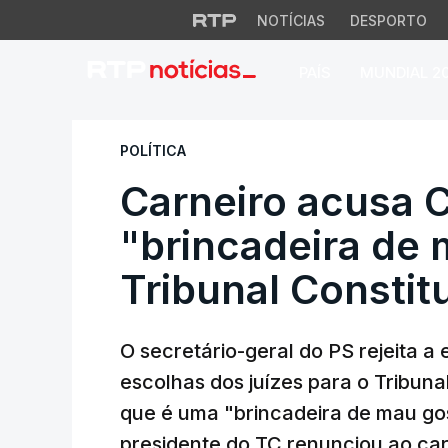
NOTÍCIAS
DESPORTO
PAÍS
MUNDIAL 2
Carneiro acusa Che
POLÍTICA
Carneiro acusa 
"brincadeira de
Tribunal Constit
O secretário-geral do PS rejeita a
escolhas dos juízes para o Tribunal
que é uma "brincadeira de mau gos
presidente do TC renunciou ao carg