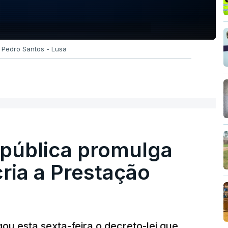
o Pedro Santos - Lusa
epública promulga
cria a Prestação
ou esta sexta-feira o decreto-lei que