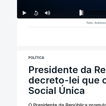
Foto: Antóni
POLÍTICA
Presidente da R
decreto-lei que 
Social Única
O Presidente da República promulg