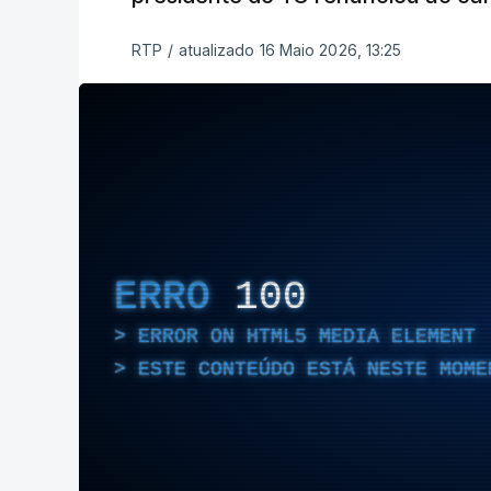
RTP
/
atualizado 16 Maio 2026, 13:25
ERRO
100
ERROR ON HTML5 MEDIA ELEMENT
ESTE CONTEÚDO ESTÁ NESTE MOME