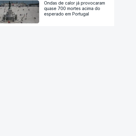
Ondas de calor já provocaram
quase 700 mortes acima do
esperado em Portugal
Calor histórico obriga Europa
central e de leste a repensar a
energia
Viticultores do Douro em
protesto
Há "capacidade para
acomodar". Carris não reforça
Cais do Sodré apesar de corte
no Metro de Lisboa
Aumentou o número de pessoas
a receber apoio alimentar da