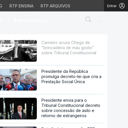
G
RTP ENSINA
RTP ARQUIVOS
Entrar
Abrir campo de
|
S
RTP
DESPORTO
mau gosto" sobre Tribun
Carneiro acusa Chega de
"brincadeira de mau gosto"
sobre Tribunal Constitucional
Presidente da República
promulga decreto-lei que cria a
Prestação Social Única
Presidente envia para o
Tribunal Constitucional decreto
sobre concessão de asilo e
retorno de estrangeiros