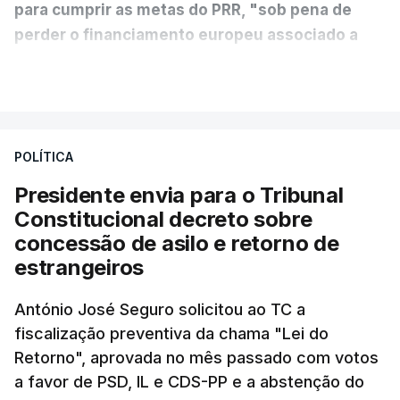
para cumprir as metas do PRR, "sob pena de
perder o financiamento europeu associado a
essa reforma específica".
VER MAIS
António José Seguro entende que a reforma reúne
treze apoios sociais "num só" e pretende "tornar o
POLÍTICA
sistema mais simples, mais justo e transparente".
Presidente envia para o Tribunal
"Sempre que seja possível reduzir burocracias,
Constitucional decreto sobre
eliminar sobreposições e garantir que os apoios
concessão de asilo e retorno de
chegam a quem mais necessita, estaremos a dar
estrangeiros
um passo na direção certa", argumenta o
António José Seguro solicitou ao TC a
Presidente da República.
fiscalização preventiva da chama "Lei do
Retorno", aprovada no mês passado com votos
Assegurar que "ninguém é
a favor de PSD, IL e CDS-PP e a abstenção do