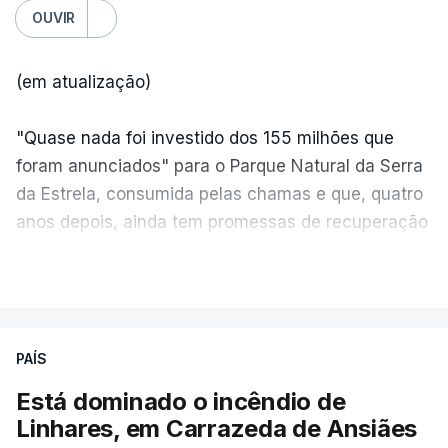
OUVIR
(em atualização)
"Quase nada foi investido dos 155 milhões que
foram anunciados" para o Parque Natural da Serra
da Estrela, consumida pelas chamas e que, quatro
anos depois, ainda tem promessas de recuperação
por cumprir.
VER MAIS
ERRO
100
PAÍS
ERROR ON HTML5 MEDIA ELEMENT
Está dominado o incêndio de
Linhares, em Carrazeda de Ansiães
ESTE CONTEÚDO ESTÁ NESTE