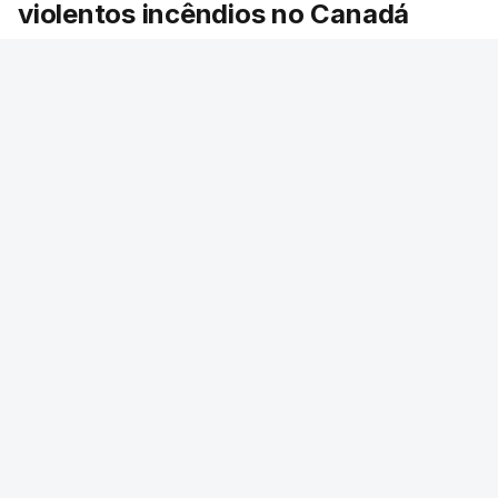
violentos incêndios no Canadá
Milhares de pessoas têm ordem de evacuação.
O governo da província declarou o estado de
emergência por causa de dezenas de incêndios
florestais que estão descontrolados.
RTP
/
9 Agosto 2026, 08:03