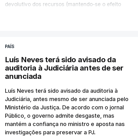
devolutivo dos recursos (mantendo-se o efeito
suspensivo) e o aumento do prazo para detenção
VER MAIS
em centro de acolhimento temporário.
Chega refere ainda que Seguro tem reservas
PAÍS
quanto à possibilidade de expulsar do país
cidadãos adultos em situação ilegal, se
Luís Neves terá sido avisado da
tiverem filhos menores.
auditoria à Judiciária antes de ser
anunciada
“Com esta acção de Seguro, sendo atingido o
prazo de 60 dias, os imigrantes terão que ser
Luís Neves terá sido avisado da auditoria à
Judiciária, antes mesmo de ser anunciada pelo
libertados,
ainda que os seus pedidos de asilo
Ministério da Justiça. De acordo com o jornal
tenham sido rejeitados pelas autoridades
Público, o governo admite desgaste, mas
competentes”, referem.
mantém a confiança no ministro e aposta nas
investigações para preservar a PJ.
“Isto é de uma enorme irresponsabilidade
e