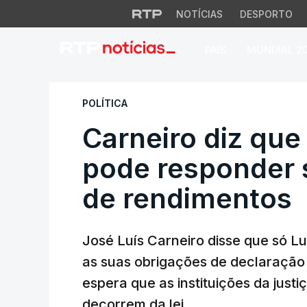
NOTÍCIAS
DESPORTO
PAÍS
MUNDIAL 2
Carneiro diz que 
POLÍTICA
Carneiro diz qu
pode responder 
de rendimentos
José Luís Carneiro disse que só 
as suas obrigações de declaração 
espera que as instituições da jus
decorrem da lei.