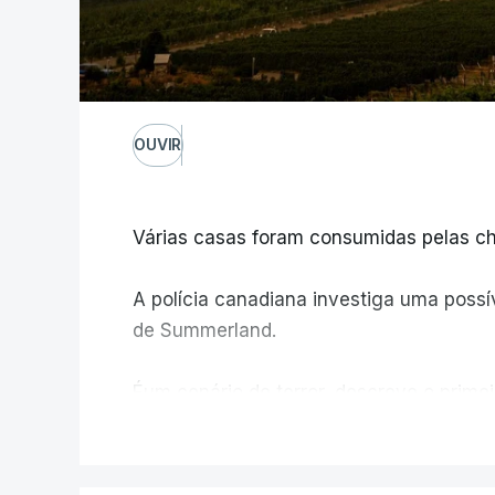
OUVIR
Várias casas foram consumidas pelas ch
A polícia canadiana investiga uma possív
de Summerland.
Éum cenário de terror, descreve o primei
V