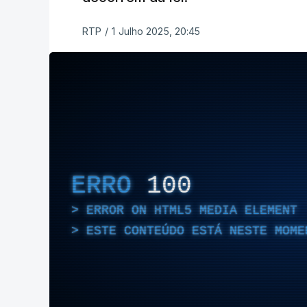
RTP
/
1 Julho 2025, 20:45
ERRO
100
ERROR ON HTML5 MEDIA ELEMENT
ESTE CONTEÚDO ESTÁ NESTE MOME