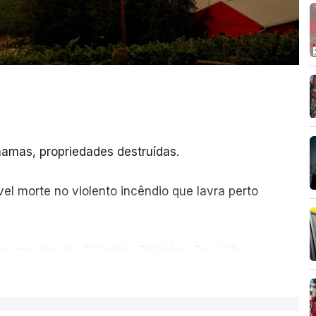
amas, propriedades destruídas.
el morte no violento incêndio que lavra perto
ro-ministro da Columbia Britânica, David Iby.
ER MAIS