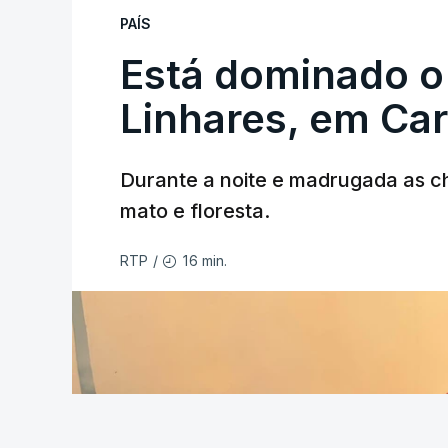
PAÍS
Está dominado o
ERRO
100
Linhares, em Ca
ERROR ON HTML5 MEDIA ELEMEN
ESTE CONTEÚDO ESTÁ NESTE MO
Durante a noite e madrugada as 
mato e floresta.
16 min.
RTP
/
As autoridades canadianas estimam que 
fogo. Mais de dois mil operacionais est