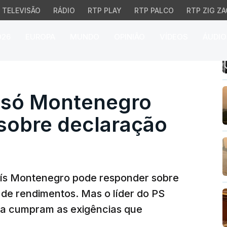
TELEVISÃO
RÁDIO
RTP PLAY
RTP PALCO
RTP ZIG ZA
026
EUROPA
MUNDO
OPINIÃO
VÍDEOS
ÁUDIO
só Montenegro pode res
e só Montenegro
sobre declaração
Luís Montenegro pode responder sobre
de rendimentos. Mas o líder do PS
tiça cumpram as exigências que