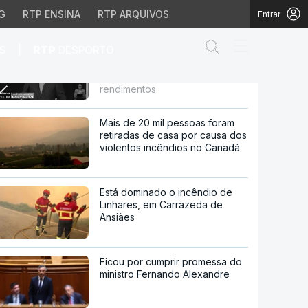
G
RTP ENSINA
RTP ARQUIVOS
Entrar
Abrir campo de
|
S
RTP
DESPORTO
Carneiro diz que só
Montenegro pode responder
sobre declaração de
ponder sobre declaraçã
rendimentos
Mais de 20 mil pessoas foram
retiradas de casa por causa dos
violentos incêndios no Canadá
Está dominado o incêndio de
Linhares, em Carrazeda de
Ansiães
Ficou por cumprir promessa do
ministro Fernando Alexandre