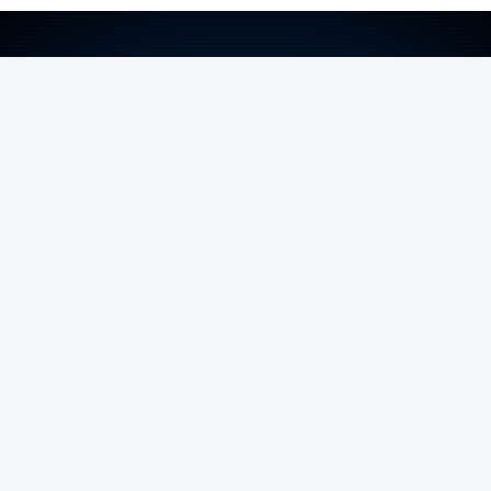
ERRO
100
ERROR ON HTML5 MEDIA ELEMENT
ESTE CONTEÚDO ESTÁ NESTE MOMENTO
INDISPONÍVEL
O temporal provocou também uma derrocada e
várias inundações.
Hoje há aviso laranja para as ilhas dos grupos
Central e Oriental.