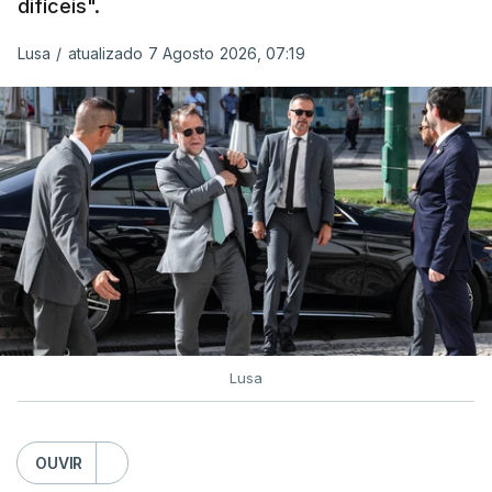
difíceis".
Lusa
/
atualizado 7 Agosto 2026, 07:19
Prazo para as candidaturas
ao ensino superior termina
esta quinta-feira
6 Agosto 2026, 13:14
Exames. Governo confirma
afixação dos resultados da
2ª fase e das reapreciações
esta sexta-feira
atualizado 6 Agosto 2026, 16:29
Lusa
TÓPICOS
Exames Notas
OUVIR