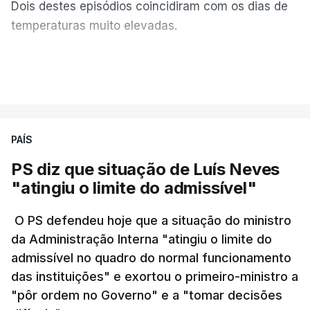
Pela primeira vez este ano, os exames nacionais
Dois destes episódios coincidiram com os dias de
do ensino secundário foram avaliados em formato
temperaturas muito elevadas.
digital, mas o processo registou várias falhas
técnicas, obrigando ao adiamento por alguns dias
As pessoas com mais de 75 anos e com vários
VER MAIS
da divulgação das notas.
problemas de saúde foram as mais afetadas.
O Ministério manteve os calendários de
Só entre os dias 2 e 8 de Julho registaram-se mais
candidatura da 1.ª fase do concurso nacional de
PAÍS
de 550 óbitos em excesso, um aumento de quase
acesso ao ensino superior, que terminou na quinta-
30% em relação ao esperado.
PS diz que situação de Luís Neves
feira, e criou uma época especial de exames, que
"atingiu o limite do admissível"
irá decorrer entre 03 e 08 de setembro.
O PS defendeu hoje que a situação do ministro
da Administração Interna "atingiu o limite do
admissível no quadro do normal funcionamento
c/Lusa
das instituições" e exortou o primeiro-ministro a
"pôr ordem no Governo" e a "tomar decisões
ARTIGOS RELACIONADOS