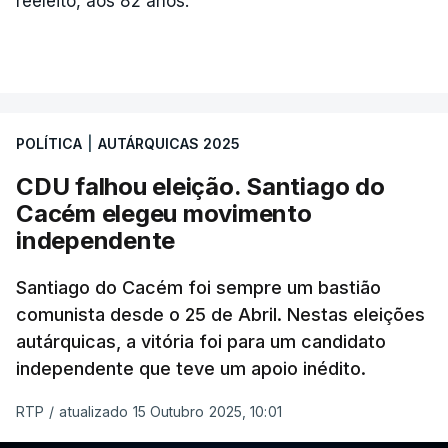
reeleito, aos 82 anos.
ARTIGOS RELACIONADOS
Autárquicas. Chega vence
CDU por três votos e
confirma dois vereadores
POLÍTICA
|
AUTÁRQUICAS 2025
em Lisboa
atualizado 18 Outubro 2025, 21:48
CDU falhou eleição. Santiago do
Cacém elegeu movimento
independente
Santiago do Cacém foi sempre um bastião
comunista desde o 25 de Abril. Nestas eleições
autárquicas, a vitória foi para um candidato
independente que teve um apoio inédito.
RTP
/
atualizado 15 Outubro 2025, 10:01