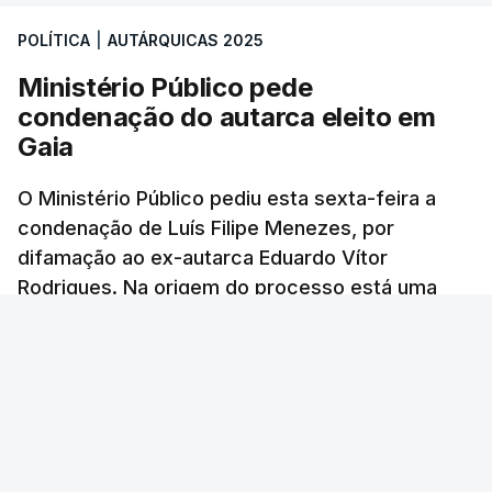
POLÍTICA
|
AUTÁRQUICAS 2025
Ministério Público pede
condenação do autarca eleito em
Gaia
O Ministério Público pediu esta sexta-feira a
condenação de Luís Filipe Menezes, por
difamação ao ex-autarca Eduardo Vítor
Rodrigues. Na origem do processo está uma
publicação de outubro de 2023 no Facebook,
onde Menezes acusava Rodrigues de ter
interferido num processo de licenciamento de
um terreno e o apontava como "mandante" de
"criminosas cambalhotas".
RTP
/
atualizado 17 Outubro 2025, 14:26