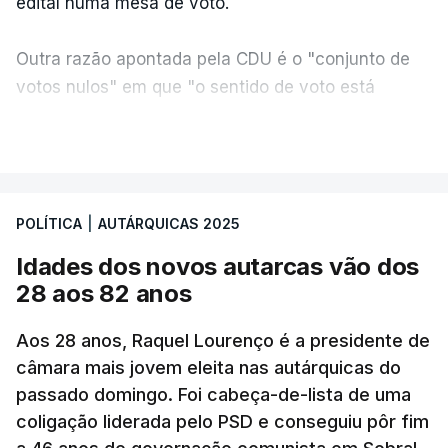
edital numa mesa de voto.
Outra razão apontada pela CDU é o "conjunto de
votos nulos" em que "o sentido de voto está
expresso na CDU", segundo apreciação da
VER MAIS
coligação, que protesta ainda face a "uma
divergência de critérios, porque alguns votos nulos
de outras forças políticas foram considerados
POLÍTICA
|
AUTÁRQUICAS 2025
válidos pelo apuramento geral".
Idades dos novos autarcas vão dos
As explicações pela voz de Sofia Lisboa, da CDU,
28 aos 82 anos
que sublinha que este "é um processo normal". No
entanto, admite que "desta vez é diferente",
Aos 28 anos, Raquel Lourenço é a presidente de
porque a diferença de votos é "muito curta" e,
câmara mais jovem eleita nas autárquicas do
passado domingo. Foi cabeça-de-lista de uma
portanto, tem a "particularidade de decidir, (de)
coligação liderada pelo PSD e conseguiu pôr fim
poucos votos decidirem" a eleição de um vereador.