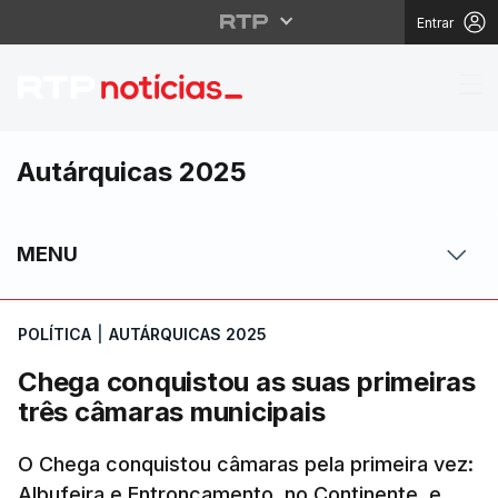
Entrar
Chega conquistou as s
Autárquicas 2025
MENU
POLÍTICA
|
AUTÁRQUICAS 2025
Chega conquistou as suas primeiras
três câmaras municipais
O Chega conquistou câmaras pela primeira vez:
Albufeira e Entroncamento, no Continente, e