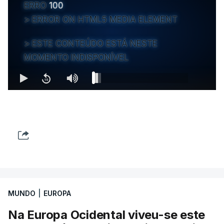
ERRO
100
ERROR ON HTML5 MEDIA ELEMENT
ESTE CONTEÚDO ESTÁ NESTE
MOMENTO INDISPONÍVEL
MUNDO
|
EUROPA
Na Europa Ocidental viveu-se este