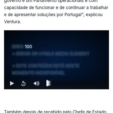
governo e um Parlamento operacionais e com
capacidade de funcionar e de continuar a trabalhar
e de apresentar soluções por Portugal", explicou
Ventura.
ERRO
100
ERROR ON HTML5 MEDIA ELEMENT
ESTE CONTEÚDO ESTÁ NESTE
MOMENTO INDISPONÍVEL
Também depois de recebido pelo Chefe de Estado,