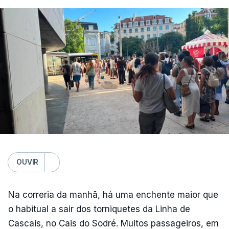
Médio Prazo, reforça que "julho de 2026 foi o
terceiro mês consecutivo de calor excecional na
Europa Ocidental, elevando a temperatura
combinada de junho e julho a um novo recorde
para a região”.
OUVIR
Na correria da manhã, há uma enchente maior que
o habitual a sair dos torniquetes da Linha de
Cascais, no Cais do Sodré. Muitos passageiros, em