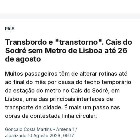
VER MAIS
junho-julho mais quente já registado
,
e julho
apresentou a terceira e a quarta ondas de calor
desde maio, marcando uma sequência
PAÍS
excecional de calor extremo neste verão.
Transbordo e "transtorno". Cais do
Embora estas tenham sido menos intensas do que
Sodré sem Metro de Lisboa até 26
as ondas de calor de junho, a sequência geral de
de agosto
ondas de calor desde maio permanece excecional
para a região.
Muitos passageiros têm de alterar rotinas até
ao final do mês por causa do fecho temporário
da estação do metro no Cais do Sodré, em
São os dados do mais recente relatório do
Lisboa, uma das principais interfaces de
Copernicus, o sistema de Observação da Terra
transporte da cidade. É mais um passo nas
do programa espacial da União Europeia.
obras da contestada linha circular.
Samantha Burgess, Líder Estratégica para o Clima
Gonçalo Costa Martins - Antena 1
/
no Centro Europeu de Previsões Meteorológicas de
atualizado 10 Agosto 2026, 09:17