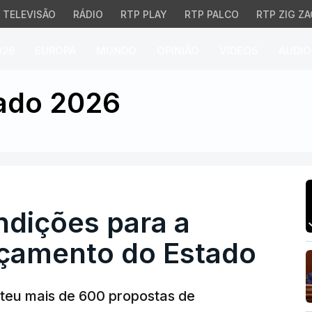
TELEVISÃO
RÁDIO
RTP PLAY
RTP PALCO
RTP ZIG ZA
026
EUROPA
MUNDO
OPINIÃO
VÍDEOS
ÁUDIO
ções para a aprovação
ado 2026
dições para a
çamento do Estado
teu mais de 600 propostas de