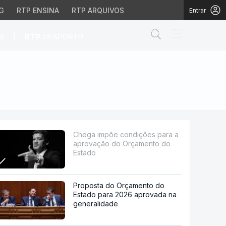
G
RTP ENSINA
RTP ARQUIVOS
Entrar
Abrir campo de
|
S
RTP
DESPORTO
 do Orçamento do Esta
Chega impõe condições para a
aprovação do Orçamento do
Estado
Proposta do Orçamento do
Estado para 2026 aprovada na
generalidade