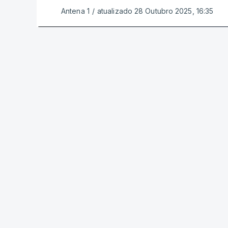
Antena 1
/
atualizado 28 Outubro 2025, 16:35
ERRO
100
ERROR ON HTML5 MEDIA ELEMENT
ESTE CONTEÚDO ESTÁ NESTE MOME