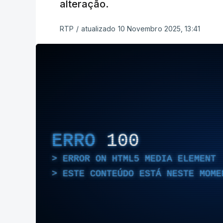
alteração.
RTP
/
atualizado 10 Novembro 2025, 13:41
ERRO
100
ERROR ON HTML5 MEDIA ELEMENT
ESTE CONTEÚDO ESTÁ NESTE MOME