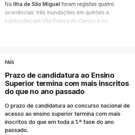
Na
ilha de São Miguel
foram registas quatro
ocorrências: três inundações em quintais e
habitações em Vila Franca do Campo e no
Nordeste uma inundação numa casa.
VER MAIS
Em
São Jorge
houve duas: na freguesia da
Urzelina, no concelho de Velas, foi registada uma
PAÍS
inundação numa habitação e houve um
deslizamento de terras numa estrada nos Nortes,
Prazo de candidatura ao Ensino
que entretanto já foi parcialmente desobstruída.
Superior termina com mais inscritos
do que no ano passado
Na
Terceira
, na Praia da Vitória, o mau tempo
deixou o parque de campismo sem condições
O prazo de candidatura ao concurso nacional de
acesso ao ensino superior termina com mais
foram por isso realojadas 67 pessoas no parque de
inscritos do que em toda a 1.ª fase do ano
estacionamento da escola profissional, como
passado.
explicou à RTP Antena 1 Vânia Ferreira, presidente