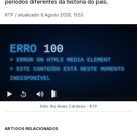
períodos diferentes da história do país.
RTP
/
atualizado 6 Agosto 2026, 13:53
ERRO
100
ERROR ON HTML5 MEDIA ELEMENT
ESTE CONTEÚDO ESTÁ NESTE MOMENTO
INDISPONÍVEL
Foto: Rui Alves Cardoso - RTP
ARTIGOS RELACIONADOS