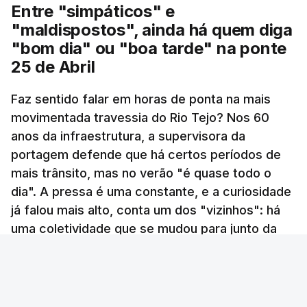
Entre "simpáticos" e
"maldispostos", ainda há quem diga
"bom dia" ou "boa tarde" na ponte
25 de Abril
Faz sentido falar em horas de ponta na mais
movimentada travessia do Rio Tejo? Nos 60
anos da infraestrutura, a supervisora da
portagem defende que há certos períodos de
mais trânsito, mas no verão "é quase todo o
dia". A pressa é uma constante, e a curiosidade
já falou mais alto, conta um dos "vizinhos": há
uma coletividade que se mudou para junto da
ponte 25 de Abril no mesmo ano em que foi
inaugurada.
Gonçalo Costa Martins - RTP Antena 1 (texto e fotografias)
/