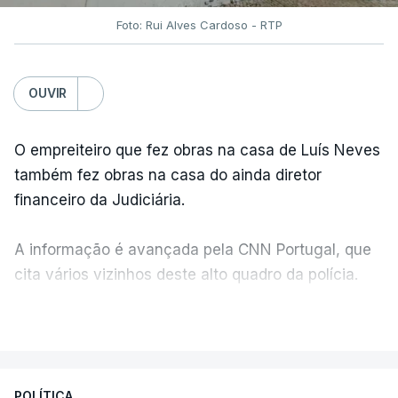
Foto: Rui Alves Cardoso - RTP
OUVIR
O empreiteiro que fez obras na casa de Luís Neves
também fez obras na casa do ainda diretor
financeiro da Judiciária.
A informação é avançada pela CNN Portugal, que
cita vários vizinhos deste alto quadro da polícia.
VER MAIS
Foi o diretor financeiro, Álvaro Pires, que assumiu a
responsabilidade de sugerir as instalações da
Construbarcelos para acolher um atrelado
POLÍTICA