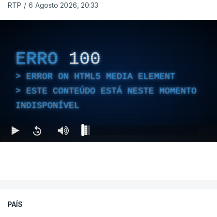
RTP
/
6 Agosto 2026, 20:33
ERRO
100
ERROR ON HTML5 MEDIA ELEMENT
ESTE CONTEÚDO ESTÁ NESTE MOMENTO
INDISPONÍVEL
PAÍS