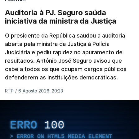
apreendido numa operação de droga.
Auditoria à PJ. Seguro saúda
iniciativa da ministra da Justiça
O presidente da República saudou a auditoria
aberta pela ministra da Justiça à Polícia
Judiciária e pediu rapidez no apuramento de
resultados. António José Seguro avisou que
cabe a todos os que ocupam cargos públicos
defenderem as instituições democráticas.
RTP
/
6 Agosto 2026, 20:23
ERRO
100
ERROR ON HTML5 MEDIA ELEMENT