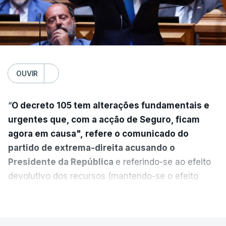
OUVIR
“
O decreto 105 tem alterações fundamentais e
urgentes que, com a acção de Seguro, ficam
agora em causa", refere o comunicado do
partido de extrema-direita acusando o
Presidente da República
e referindo-se ao efeito
devolutivo dos recursos (mantendo-se o efeito
suspensivo) e o aumento do prazo para detenção
VER MAIS
em centro de acolhimento temporário.