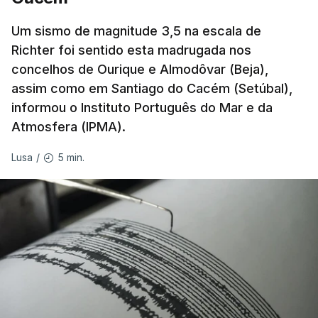
abaixo do normal
e, em vários países, os solos
Um sismo de magnitude 3,5 na escala de
perderam grande parte da humidade.
Richter foi sentido esta madrugada nos
concelhos de Ourique e Almodôvar (Beja),
Houve também uma “
diminuição significativa de
assim como em Santiago do Cacém (Setúbal),
caudais de rios
, incluindo rios como o Sena, o
informou o Instituto Português do Mar e da
Reno e o Danúbio” que teve
impacto no
Atmosfera (IPMA).
abastecimento de água
, irrigação e na produção
de energia em vários países.
5 min.
Lusa
/
De acordo com o Serviço de Mudanças Climáticas
Copernicus
, implementado pelo Centro Europeu de
Previsões Meteorológicas de Médio Prazo,
julho
também registou a maior temperatura da
superfície do mar
de sempre, neste mês, nos
oceanos extrapolares.