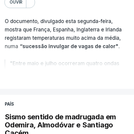
OUVIR
O documento, divulgado esta segunda-feira,
mostra que França, Espanha, Inglaterra e Irlanda
registaram temperaturas muito acima da média,
numa
“sucessão invulgar de vagas de calor"
.
"Entre maio e julho ocorreram quatro ondas
de calor, sendo a terceira e a quarta
VER MAIS
registadas em julho”.
Enquanto os termómetros iam registando
PAÍS
temperaturas recorde, também a
chuva não
ajudou
.
Sismo sentido de madrugada em
Odemira, Almodóvar e Santiago
Pelo contrário, a precipitação manteve-se
muito
Cacém