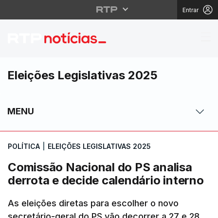
Entrar
Comissão Nacional do P
Eleições Legislativas 2025
MENU
POLÍTICA
|
ELEIÇÕES LEGISLATIVAS 2025
Comissão Nacional do PS analisa
derrota e decide calendário interno
As eleições diretas para escolher o novo
secretário-geral do PS vão decorrer a 27 e 28