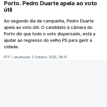
Porto. Pedro Duarte apela ao voto
útil
Quando questionados sobre quem acham que
vai ganhar a corrida à Câmara de Lisboa, os
Ao segundo dia de campanha, Pedro Duarte
entrevistados não são tão indecisos e a maioria
apela ao voto útil. O candidato à câmara do
(51%) concorda que será Carlos Moedas.
Porto diz que todo o voto dispersado, está a
Apenas 19% votou em Alexandra Leitão.
ajudar ao regresso do velho PS para gerir a
cidade.
Inquiridos dão nota “suficiente” a
RTP
/
atualizado 3 Outubro 2025, 08:10
Moedas
ERRO
100
A maioria dos inquiridos nesta sondagem (42%)
avaliou este último mandato de Carlos Moedas
ERROR ON HTML5 MEDIA ELEMENT
na Câmara de Lisboa como “suficiente”.
ESTE CONTEÚDO ESTÁ NESTE MOMENTO
INDISPONÍVEL