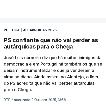
VER MAIS
A diferença é mínima e traduz-se num empate
técnico por se encontrar dentro da margem de
erro. A hipótese de uma maioria absoluta parece
POLÍTICA
|
AUTÁRQUICAS 2025
estar, assim, afastada na Câmara da capital.
PS confiante que não vai perder as
O Chega surge como terceira força política
autárquicas para o Chega
(12%) e a CDU como quarta (8%).
A quinta força
política nesta sondagem é a “Democrática Aliança
José Luís carneiro diz que há muitos inimigos da
- Coligação PPM/PTP”. “Este é um resultado que
democracia e em Portugal há também os que se
deixam instrumentalizar e que já venderam a
causa surpresa e merece ser destacado”, lê-se no
alma ao diabo. Ainda assim, no Alentejo, o líder
relatório, que ressalva que pode ser consequência
do PS acredita que não vai perder autarquias
de um engano dos participantes que fizeram
para o Chega.
confusão entre “Democrática Aliança” e “Aliança
Democrática”.
RTP
/
atualizado 2 Outubro 2025, 13:58