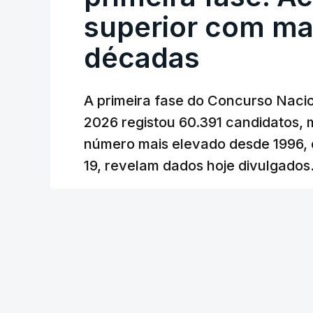
cêntimos, para mitigar a escalada de pr
superior com ma
Depois de uma subida inicial devido à gu
décadas
Oriente e ao fecho do estreito de Ormu
durante o cessar-fogo entre Washington
A primeira fase do Concurso Nacio
No entanto, com o retomar do conflito,
2026 registou 60.391 candidatos, 
uma subida acentuada, tendência que de
número mais elevado desde 1996, 
19, revelam dados hoje divulgados
c/Lusa
Lusa
/
atualizado 7 Agosto 2026, 09:59