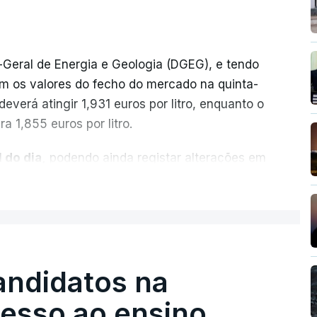
-Geral de Energia e Geologia (DGEG), e tendo
m os valores do fecho do mercado na quinta-
everá atingir 1,931 euros por litro, enquanto o
a 1,855 euros por litro.
 do dia,
podendo ainda registar alterações em
cionais do petróleo, e o custo final na bomba
ER MAIS
ecimento, a marca e a localização.
sobre os Produtos Petrolíferos (ISP)
istos.
andidatos na
 redução extraordinária e temporária no ISP,
cesso ao ensino
preço dos combustíveis superior a 10