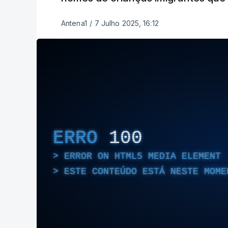
Antena1
/
7 Julho 2025, 16:12
ERRO
100
ERROR ON HTML5 MEDIA ELEMENT
ESTE CONTEÚDO ESTÁ NESTE MOME