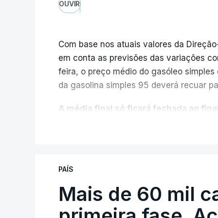
OUVIR
Com base nos atuais valores da Direção
em conta as previsões das variações co
feira, o preço médio do gasóleo simples d
da gasolina simples 95 deverá recuar par
A média final só ficará fechada ao final
função da evolução das cotações interna
V
poderá variar conforme o posto de abast
A atualização do desconto do Imposto 
PAÍS
também poderá alterar os valores prev
Mais de 60 mil c
O Governo comprometeu-se a aplicar uma
primeira fase. A
sempre que se verifique um aumento do 