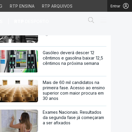
G
RTP ENSINA
RTP ARQUIVOS
Entrar
Abrir campo de
|
S
RTP
DESPORTO
Condução "correta" do debate
da Lei da Nacionalidade, diz
Aguiar Branco
acionalidade, diz Aguia
Gasóleo deverá descer 12
cêntimos e gasolina baixar 12,5
cêntimos na próxima semana
Mais de 60 mil candidatos na
primeira fase. Acesso ao ensino
superior com maior procura em
30 anos
Exames Nacionais. Resultados
da segunda fase já começaram
a ser afixados