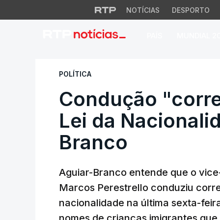
NOTÍCIAS
DESPORTO
PAÍS
MUNDIAL 2
Condução "correta"
POLÍTICA
Condução "corre
Lei da Nacionali
Branco
Aguiar-Branco entende que o vice
Marcos Perestrello conduziu corre
nacionalidade na última sexta-feir
nomes de crianças imigrantes que