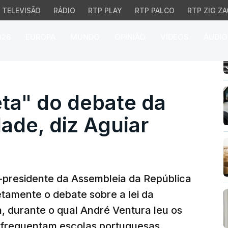
TELEVISÃO
RÁDIO
RTP PLAY
RTP PALCO
RTP ZIG ZA
026
EUROPA
MUNDO
OPINIÃO
VÍDEOS
ÁUDIO
 do debate da Lei da N
ta" do debate da
dade, diz Aguiar
-presidente da Assembleia da República
tamente o debate sobre a lei da
a, durante o qual André Ventura leu os
 frequentam escolas portuguesas.