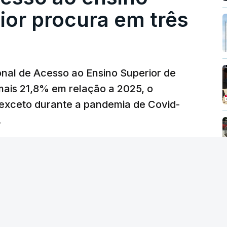
eços.
ior procura em três
erra no Irão, à tensão geopolítica no Médio
z, os preços dos combustíveis desceram
 e Teerão.
nal de Acesso ao Ensino Superior de
 as últimas semanas têm sido marcadas por
mais 21,8% em relação a 2025, o
verá ser revertida na próxima semana.
exceto durante a pandemia de Covid-
.