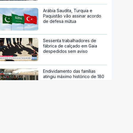
Arábia Saudita, Turquia e
Paquistão vão assinar acordo
de defesa mútua
Sessenta trabalhadores de
fábrica de calçado em Gaia
despedidos sem aviso
Endividamento das famílias
atingiu máximo histórico de 180
mil milhões de euros
Viajavam com crianças
africanas. PJ deteve dois
homens por suspeitas de tráfico
de pessoas
Droga PJ. Cidadão indiano