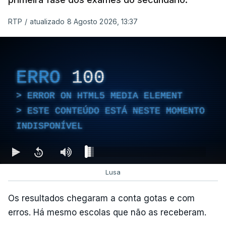
afastamento de estrangeiros do território nacional
RTP
/
atualizado 8 Agosto 2026, 13:37
e à lei sobre concessão de asilo.
Entre outras alterações, o prazo de colocação de
cidadãos estrangeiros em centros de instalação
ERRO
100
temporária é alargado para um período máximo de
180 dias, prorrogáveis por igual período.
ERROR ON HTML5 MEDIA ELEMENT
ESTE CONTEÚDO ESTÁ NESTE MOMENTO
INDISPONÍVEL
c/Lusa
Lusa
Os resultados chegaram a conta gotas e com
erros. Há mesmo escolas que não as receberam.