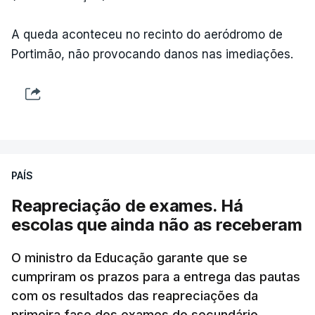
detenção e retorno de estrangeiros, aprovado com
votos a favor de PSD, IL e CDS-PP e a abstenção
A queda aconteceu no recinto do aeródromo de
do Chega.
Portimão, não provocando danos nas imediações.
Na nota que acompanha esta decisão, o
Presidente da República, apesar de considerar
necessário combater a imigração ilegal e garantir a
defesa das fronteiras portuguesas, argumenta que
isso "não é incompatível com a dignidade
PAÍS
humana".
Reapreciação de exames. Há
O decreto, que visa assegurar a execução de
escolas que ainda não as receberam
regulamentos e transpor diretivas da União
Europeia, contém alterações ao regime de
O ministro da Educação garante que se
acolhimento de estrangeiros ou apátridas em
cumpriram os prazos para a entrega das pautas
com os resultados das reapreciações da
centros de instalação temporária, ao regime
primeira fase dos exames do secundário.
jurídico de entrada, permanência, saída e