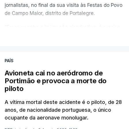
jornalistas, no final da sua visita às Festas do Povo
de Campo Maior, distrito de Portalegre.
"Eu sou contra a imigração clandestina, é preciso
combater ferozmente a imigração ilegal,
VER MAIS
precisamos de regular a nossa imigração e
precisamos de defender as nossas fronteiras e
nada disto é incompatível com tratarmos com
PAÍS
dignidade as pessoas, designadamente menores e
Avioneta cai no aeródromo de
crianças", acrescentou.
Portimão e provoca a morte do
piloto
António José Seguro mostrou dúvidas sobre se é
garantido o superior interesse da criança.
A vítima mortal deste acidente é o piloto, de 28
anos, de nacionalidade portuguesa, o único
ocupante da aeronave monolugar.
ERRO
100