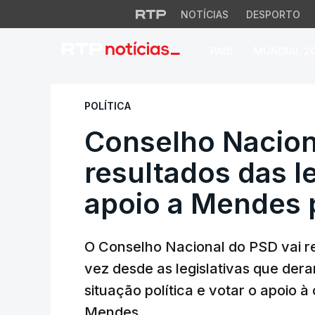
NOTÍCIAS
DESPORTO
PAÍS
MUNDIAL 2
Conselho Nacional 
POLÍTICA
Conselho Nacion
resultados das le
apoio a Mendes 
O Conselho Nacional do PSD vai reu
vez desde as legislativas que dera
situação política e votar o apoio 
Mendes.