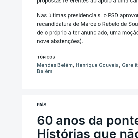
propostas referentes ao apoio a uma can
Nas últimas presidenciais, o PSD aprovou
recandidatura de Marcelo Rebelo de So
de o próprio a ter anunciado, uma moçã
nove abstenções).
TÓPICOS
Mendes Belém
,
Henrique Gouveia
,
Gare í
Belém
PAÍS
60 anos da ponte
Histórias que n