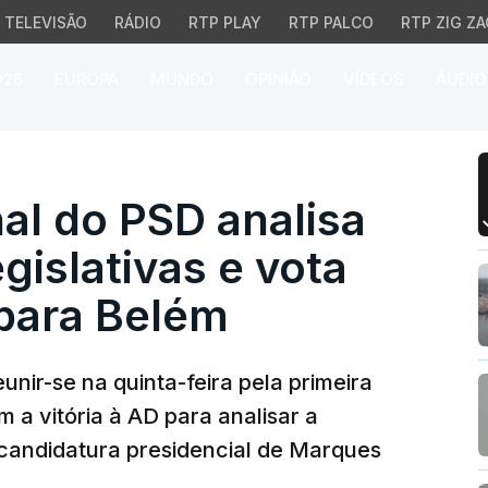
TELEVISÃO
RÁDIO
RTP PLAY
RTP PALCO
RTP ZIG ZA
026
EUROPA
MUNDO
OPINIÃO
VÍDEOS
ÁUDIO
do PSD analisa resulta
al do PSD analisa
gislativas e vota
para Belém
nir-se na quinta-feira pela primeira
m a vitória à AD para analisar a
à candidatura presidencial de Marques