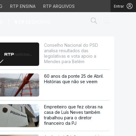
G
RTP ENSINA
RTP ARQUIVOS
Entrar
Abrir campo de
|
S
RTP
DESPORTO
dos das legislativas e 
Conselho Nacional do PSD
analisa resultados das
legislativas e vota apoio a
Mendes para Belém
60 anos da ponte 25 de Abril.
Histórias que não se veem
Empreiteiro que fez obras na
casa de Luís Neves também
trabalhou para o diretor
financeiro da PJ