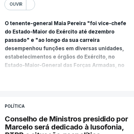
OUVIR
O tenente-general Maia Pereira "foi vice-chefe
do Estado-Maior do Exército até dezembro
passado" e "ao longo da sua carreira
desempenhou funções em diversas unidades,
estabelecimentos e órgãos do Exército, no
Estado-Maior-General das Forças Armadas, no
Ministério da Defesa Nacional e no
VER MAIS
estrangeiro"
, refere-se numa nota enviada à
agência Lusa pela assessoria do Presidente eleito.
Da sua experiência no terreno, é destacada a
POLÍTICA
participação "em duas missões no âmbito das
Conselho de Ministros presidido por
Forças Nacionais Destacadas, como
Marcelo será dedicado à lusofonia,
comandante do 2.º Batalhão Mecanizado, da