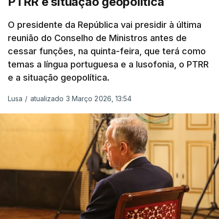
PTRR e situação geopolítica
Reserva Tática do Comandante da Força da
NATO no Kosovo, e, mais recentemente, na
O presidente da República vai presidir à última
MINUSCA, como 2.º comandante da Força
reunião do Conselho de Ministros antes de
Militar da ONU para a República Centro-
cessar funções, na quinta-feira, que terá como
Africana"
.
temas a língua portuguesa e a lusofonia, o PTRR
e a situação geopolítica.
"Foi ainda
chefe do Branch de Apoio às
Operações na Divisão de Operações,
Lusa
/
atualizado 3 Março 2026, 13:54
acumulando com presidente dos Grupos NATO
de Proteção da Força e de Operações
Psicológicas
, no Quartel-General do Comando
Supremo das Forças Aliadas na Europa (SHAPE),
em Mons, Bélgica", acrescenta-se.
O tenente-general Paulo Emanuel Maia
Pereira nasceu em Almeirim, no distrito de