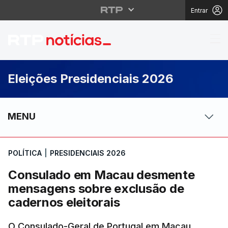
Entrar
Consulado em Macau d
Eleições Presidenciais 2026
MENU
POLÍTICA
|
PRESIDENCIAIS 2026
Consulado em Macau desmente
mensagens sobre exclusão de
cadernos eleitorais
O Consulado-Geral de Portugal em Macau