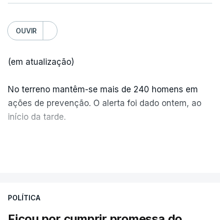
OUVIR
(em atualização)
No terreno mantêm-se mais de 240 homens em
ações de prevenção. O alerta foi dado ontem, ao
início da tarde.
Mais de 20 mil pessoas foram retiradas de casa
VER MAIS
por causa dos violentos incêndios no Canadá
POLÍTICA
Ficou por cumprir promessa do