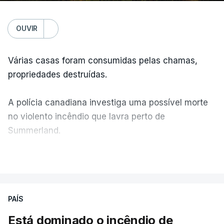
OUVIR
Várias casas foram consumidas pelas chamas,
propriedades destruídas.
A polícia canadiana investiga uma possível morte
no violento incêndio que lavra perto de
Summerland.
VER MAIS
Éum cenário de terror, descreve o primeiro-ministro
da Columbia Britânica, David Iby.
PAÍS
Está dominado o incêndio de
ERRO
100