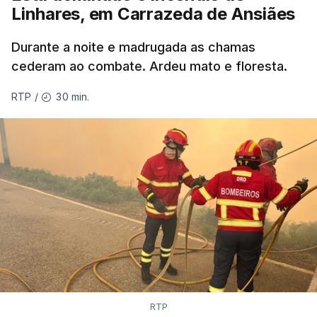
Linhares, em Carrazeda de Ansiães
ERROR ON HTML5 MEDIA ELEMENT
Durante a noite e madrugada as chamas
ESTE CONTEÚDO ESTÁ NESTE
cederam ao combate. Ardeu mato e floresta.
MOMENTO INDISPONÍVEL
30 min.
RTP
/
As autoridades canadianas estimam que vai levar
dias ou semanas para controlar o fogo. Mais de
dois mil operacionais estão no terreno no combate
às chamas.
RTP