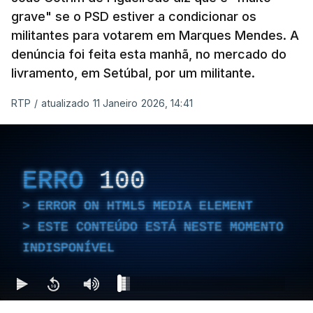
grave" se o PSD estiver a condicionar os
militantes para votarem em Marques Mendes. A
denúncia foi feita esta manhã, no mercado do
livramento, em Setúbal, por um militante.
RTP
/
atualizado 11 Janeiro 2026, 14:41
ERRO
100
ERROR ON HTML5 MEDIA ELEMENT
ESTE CONTEÚDO ESTÁ NESTE MOMENTO
INDISPONÍVEL