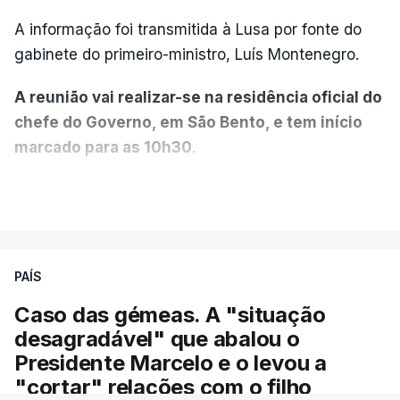
Academia Militar, os cursos curriculares de
A informação foi transmitida à Lusa por fonte do
carreira, o Curso de Estado-Maior e o Curso de
gabinete do primeiro-ministro, Luís Montenegro.
Oficial General. Possui ainda, entre outros, o
Estágio de Estados-Maiores Conjuntos e o Curso
A reunião vai realizar-se na residência oficial do
de Estado-Maior das Forças Armadas Alemãs. É
chefe do Governo, em São Bento, e tem início
mestre em Estratégia", lê-se na nota.
marcado para as 10h30
.
António José Seguro, antigo secretário-geral do
No final, haverá uma sessão de cumprimentos
VER MAIS
PS, foi eleito presidente da República na segunda
entre o presidente da República e todo o Governo,
volta das eleições presidenciais, em 8 de fevereiro,
ministros e secretários de Estado, seguindo-se um
com cerca de 67% dos votos expressos, contra
almoço a dois entre Marcelo Rebelo de Sousa e
André Ventura, presidente do Chega.
PAÍS
Luís Montenegro.
Caso das gémeas. A "situação
O novo presidente da República vai tomar posse
Marcelo vai cessar funções na próxima
desagradável" que abalou o
perante a Assembleia da República na próxima
segunda-feira, data em que o novo presidente
Presidente Marcelo e o levou a
segunda-feira, 09 de março, substituindo no cargo
da República, António José Seguro, tomará
"cortar" relações com o filho
Marcelo Rebelo de Sousa.