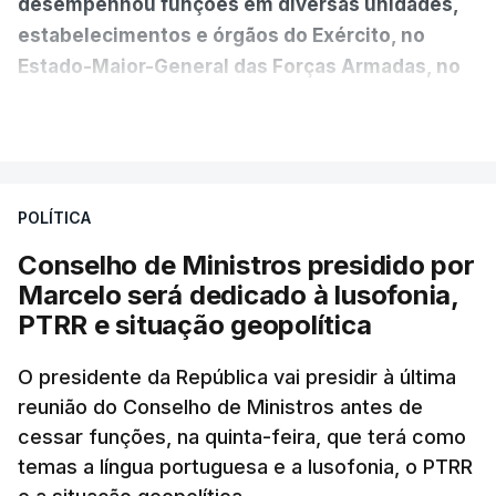
desempenhou funções em diversas unidades,
estabelecimentos e órgãos do Exército, no
Estado-Maior-General das Forças Armadas, no
Ministério da Defesa Nacional e no
VER MAIS
estrangeiro"
, refere-se numa nota enviada à
agência Lusa pela assessoria do Presidente eleito.
Da sua experiência no terreno, é destacada a
POLÍTICA
participação "em duas missões no âmbito das
Conselho de Ministros presidido por
Forças Nacionais Destacadas, como
Marcelo será dedicado à lusofonia,
comandante do 2.º Batalhão Mecanizado, da
PTRR e situação geopolítica
Reserva Tática do Comandante da Força da
NATO no Kosovo, e, mais recentemente, na
O presidente da República vai presidir à última
MINUSCA, como 2.º comandante da Força
reunião do Conselho de Ministros antes de
Militar da ONU para a República Centro-
cessar funções, na quinta-feira, que terá como
Africana"
.
temas a língua portuguesa e a lusofonia, o PTRR