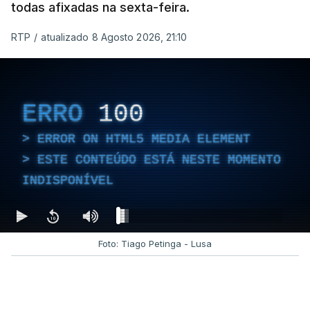
todas afixadas na sexta-feira.
RTP
/
atualizado 8 Agosto 2026, 21:10
ERRO
100
ERROR ON HTML5 MEDIA ELEMENT
ESTE CONTEÚDO ESTÁ NESTE MOMENTO
INDISPONÍVEL
Foto: Tiago Petinga - Lusa