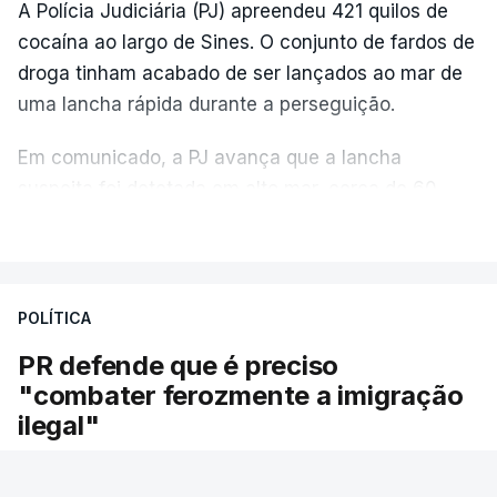
A Polícia Judiciária (PJ) apreendeu 421 quilos de
cocaína ao largo de Sines. O conjunto de fardos de
droga tinham acabado de ser lançados ao mar de
uma lancha rápida durante a perseguição.
Em comunicado, a PJ avança que a lancha
suspeita foi detetada em alto mar, cerca de 60
milhas náuticas ao largo de Sines.
VER MAIS
A apreensão aconteceu na tarde desta sexta-feira,
desencadeando uma ação de prevenção
POLÍTICA
desencadeada pela Polícia Judiciária, em
PR defende que é preciso
articulação com a Marinha, a Autoridade Marítima
"combater ferozmente a imigração
Nacional e a Força Aérea.
ilegal"
O ano de 2026 tem sido um ano de recordes: foi
O Presidente da República voltou hoje a
apreendida mais cocaína até ao momento de que