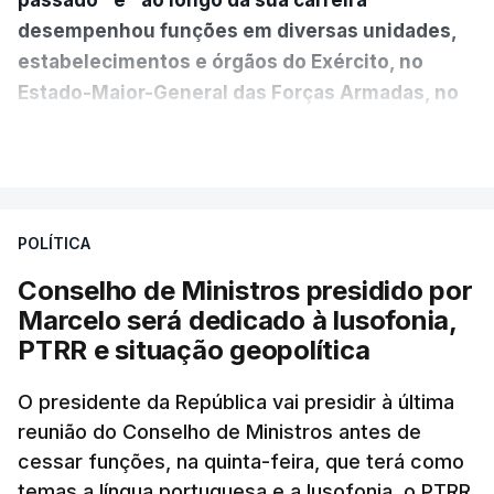
desempenhou funções em diversas unidades,
estabelecimentos e órgãos do Exército, no
Estado-Maior-General das Forças Armadas, no
Ministério da Defesa Nacional e no
VER MAIS
estrangeiro"
, refere-se numa nota enviada à
agência Lusa pela assessoria do Presidente eleito.
Da sua experiência no terreno, é destacada a
POLÍTICA
participação "em duas missões no âmbito das
Conselho de Ministros presidido por
Forças Nacionais Destacadas, como
Marcelo será dedicado à lusofonia,
comandante do 2.º Batalhão Mecanizado, da
PTRR e situação geopolítica
Reserva Tática do Comandante da Força da
NATO no Kosovo, e, mais recentemente, na
O presidente da República vai presidir à última
MINUSCA, como 2.º comandante da Força
reunião do Conselho de Ministros antes de
Militar da ONU para a República Centro-
cessar funções, na quinta-feira, que terá como
Africana"
.
temas a língua portuguesa e a lusofonia, o PTRR