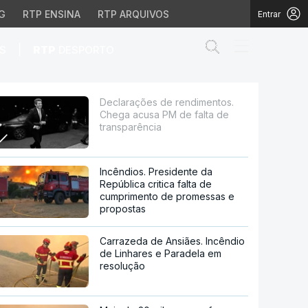
G
RTP ENSINA
RTP ARQUIVOS
Entrar
Abrir campo de
|
S
RTP
DESPORTO
 PM de falta de transp
Declarações de rendimentos.
Chega acusa PM de falta de
transparência
Incêndios. Presidente da
República critica falta de
cumprimento de promessas e
propostas
Carrazeda de Ansiães. Incêndio
de Linhares e Paradela em
resolução