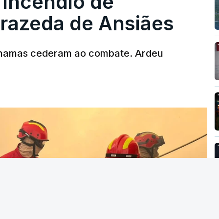
 incêndio de
T
rrazeda de Ansiães
MENTO INDISPONÍVEL
chamas cederam ao combate. Ardeu