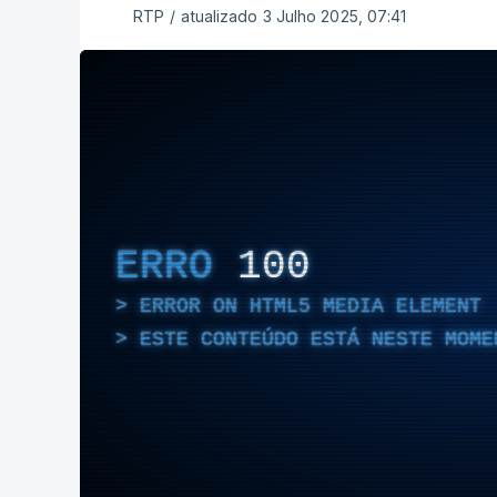
RTP
/
atualizado 3 Julho 2025, 07:41
ERRO
100
ERROR ON HTML5 MEDIA ELEMENT
ESTE CONTEÚDO ESTÁ NESTE MOME