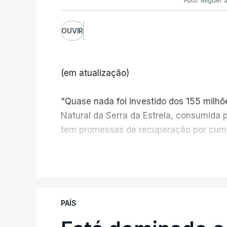
Foto: Miguel 
OUVIR
(em atualização)
"Quase nada foi investido dos 155 milh
Natural da Serra da Estrela, consumida 
tem promessas de recuperação por cump
V
PAÍS