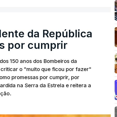
dente da República
s por cumprir
os 150 anos dos Bombeiros da
riticar o "muito que ficou por fazer"
como promessas por cumprir, por
rdida na Serra da Estrela e reitera a
nção.