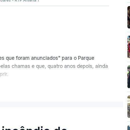
Soares - RTP Antena 1
ões que foram anunciados" para o Parque
pelas chamas e que, quatro anos depois, ainda
rir.
ER MAIS