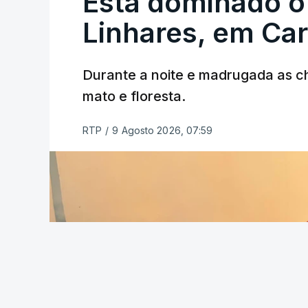
Está dominado o
ERRO
100
ERROR ON HTML5 MEDIA ELEMEN
Linhares, em Ca
ESTE CONTEÚDO ESTÁ NESTE MO
Durante a noite e madrugada as 
mato e floresta.
RTP
/
9 Agosto 2026, 07:59