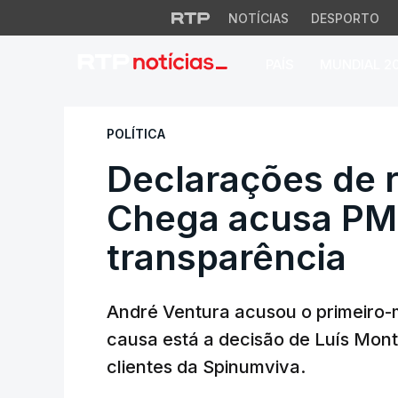
NOTÍCIAS
DESPORTO
PAÍS
MUNDIAL 2
Declarações de re
POLÍTICA
Declarações de 
Chega acusa PM 
transparência
André Ventura acusou o primeiro-m
causa está a decisão de Luís Mont
clientes da Spinumviva.