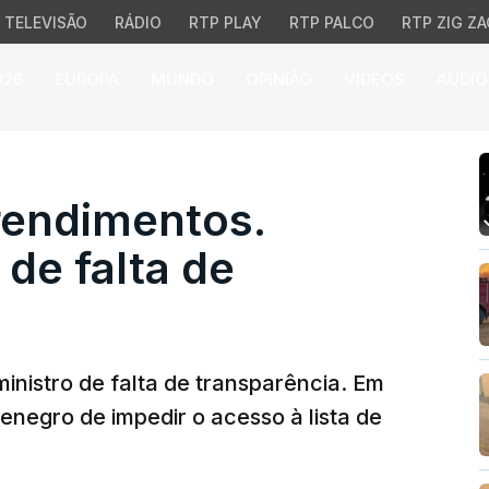
TELEVISÃO
RÁDIO
RTP PLAY
RTP PALCO
RTP ZIG ZA
026
EUROPA
MUNDO
OPINIÃO
VÍDEOS
ÁUDIO
ndimentos. Chega acusa
rendimentos.
de falta de
inistro de falta de transparência. Em
enegro de impedir o acesso à lista de