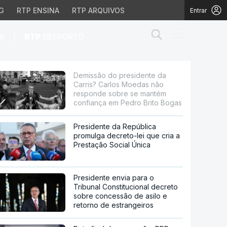
G
RTP ENSINA
RTP ARQUIVOS
Entrar
Abrir campo de
|
S
RTP
DESPORTO
s Moedas não responde
Demissão do presidente da
Carris? Carlos Moedas não
responde sobre se mantém
confiança em Pedro Brito Bogas
Presidente da República
promulga decreto-lei que cria a
Prestação Social Única
Presidente envia para o
Tribunal Constitucional decreto
sobre concessão de asilo e
retorno de estrangeiros