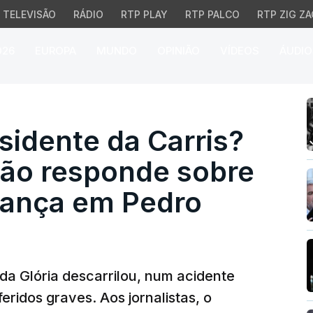
TELEVISÃO
RÁDIO
RTP PLAY
RTP PALCO
RTP ZIG ZA
026
EUROPA
MUNDO
OPINIÃO
VÍDEOS
ÁUDIO
dente da Carris? Carlo
sidente da Carris?
ão responde sobre
iança em Pedro
 da Glória descarrilou, num acidente
feridos graves. Aos jornalistas, o