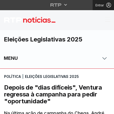
Entrar
Depois de "dias difíce
Eleições Legislativas 2025
MENU
POLÍTICA
|
ELEIÇÕES LEGISLATIVAS 2025
Depois de "dias difíceis", Ventura
regressa à campanha para pedir
"oportunidade"
Na última ação de campanha do Chega, André