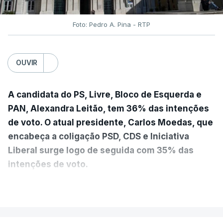
Foto: Pedro A. Pina - RTP
OUVIR
A candidata do PS, Livre, Bloco de Esquerda e
PAN, Alexandra Leitão, tem 36% das intenções
de voto. O atual presidente, Carlos Moedas, que
encabeça a coligação PSD, CDS e Iniciativa
Liberal surge logo de seguida com 35% das
intenções de voto.
VER MAIS
A diferença é mínima e traduz-se num empate
técnico por se encontrar dentro da margem de
erro. A hipótese de uma maioria absoluta parece