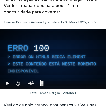
Ventura reapareceu para pedir "uma
oportunidade para governar".
Teresa Borges - Antena 1
/
atualizado 16 Maio 2025, 23:02
ERRO
100
ERROR ON HTML5 MEDIA ELEMENT
ESTE CONTEÚDO ESTÁ NESTE MOMENTO
INDISPONÍVEL
Foto: Teresa Borges - Antena 1
Vestido de polo branco, com pensos visíveis nas