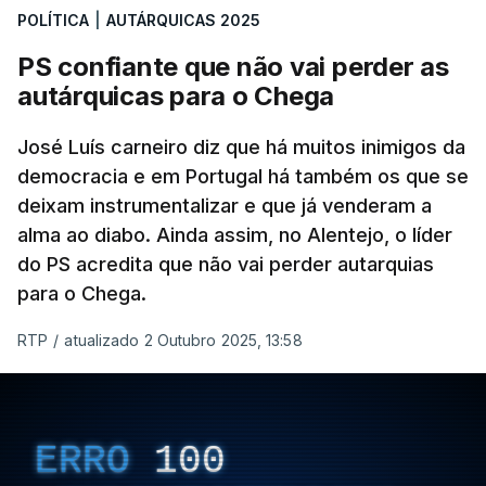
POLÍTICA
|
AUTÁRQUICAS 2025
estar, assim, afastada na Câmara da capital.
PS confiante que não vai perder as
O Chega surge como terceira força política
autárquicas para o Chega
(12%) e a CDU como quarta (8%).
A quinta força
política nesta sondagem é a “Democrática Aliança
José Luís carneiro diz que há muitos inimigos da
- Coligação PPM/PTP”. “Este é um resultado que
democracia e em Portugal há também os que se
deixam instrumentalizar e que já venderam a
causa surpresa e merece ser destacado”, lê-se no
alma ao diabo. Ainda assim, no Alentejo, o líder
relatório, que ressalva que pode ser consequência
do PS acredita que não vai perder autarquias
de um engano dos participantes que fizeram
para o Chega.
confusão entre “Democrática Aliança” e “Aliança
Democrática”.
RTP
/
atualizado 2 Outubro 2025, 13:58
Caso tenha sido engano, o CESOP- Católica diz
que “a ordem dos lugares cimeiros desta
sondagem será a inversa”, uma vez que a
ERRO
100
maioria destes eleitores votou AD nas